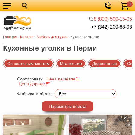
0
Кухонные
Корзина
гарнитуры
Мебель
8 (800) 500-15-05
+7 (342) 200-88-03
для
Мебель
Главная
-
Каталог
-
Мебель для кухни
-
Кухонные уголки
кухни
для
Кровати
Кухонные уголки в Перми
спальни
Шкафы
Диваны
Со спальным местом
Маленькие
Деревянные
Со 
Мягкая
Сортировать:
Цена дешевле
мебель
Детская
Цена дороже
мебель
Мебель
Фабрика мебели:
в
Мебель
Параметры поиска
гостиную
для
Столы
прихожей
Комоды