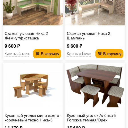
Офисная
мебель
Столы
под
Мебель
компьютер
для
Мебель
Скамья угловая Ника 2
Скамья угловая Ника 2
Жемчуг/фисташка
Шампань
ванной
трансформер
Матрасы
9 600 ₽
9 600 ₽
Кресла-
В корзину
В корзину
Купить в 1 клик
Купить в 1 клик
мешки
Мебель
из
Садовая
ротанга
мебель
Косметологическое
оборудование
Кухонный уголок мини желто-
Кухонный уголок Алёнка-5
коричневый техно Ника-3
Рогожка темная/Орех