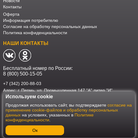
Новости
Контакты
Оферта
Информация потребителю
Согласие на обработку персональных данных
Политика конфиденциальности
НАШИ КОНТАКТЫ
Бесплатный номер по России:
8 (800) 500-15-05
+7 (342) 200-88-03
Адрес: г. Пермь, ул. Промышленная 147 "А" литер "И"
Используем cookie
Наш интернет-магазин работает в соответствии с требованиями
Продолжая использовать сайт, вы подтверждаете
согласие на
Федерального закона от 27 июля 2006 года №152-ФЗ "О персональных
применение cookie-файлов и обработку персональных
данных". Оформить заказ на сайте Мебеласка возможно только при
данных
на условиях, указанных в
Политике
наличии согласия на обработку Ваших персональных данных. Для
конфиденциальности
.
улучшения работы сайта и его взаимодействия с пользователями мы
используем файлы cookie. Продолжая пользоваться сайтом, вы
соглашаетесь с использованием cookie.
Ок