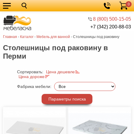
0
Кухонные
Корзина
гарнитуры
Мебель
8 (800) 500-15-05
+7 (342) 200-88-03
для
Мебель
Главная
-
Каталог
-
Мебель для ванной
-
Столешницы под раковину
кухни
для
Кровати
Столешницы под раковину в
спальни
Шкафы
Перми
Диваны
Мягкая
Сортировать:
Цена дешевле
Цена дороже
мебель
Детская
Фабрика мебели:
мебель
Мебель
Параметры поиска
в
Мебель
гостиную
для
Столы
прихожей
Комоды