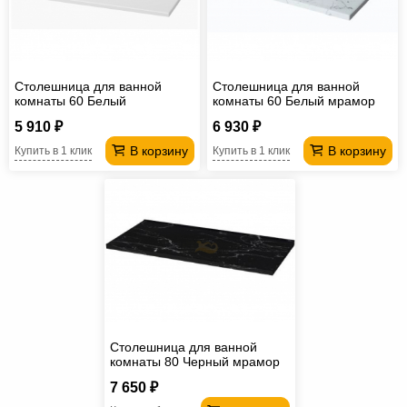
Офисная
мебель
Столы
под
Мебель
Столешница для ванной
Столешница для ванной
компьютер
для
Мебель
комнаты 60 Белый
комнаты 60 Белый мрамор
5 910 ₽
6 930 ₽
ванной
трансформер
Матрасы
В корзину
В корзину
Купить в 1 клик
Купить в 1 клик
Кресла-
мешки
Мебель
из
Садовая
ротанга
мебель
Косметологическое
оборудование
Столешница для ванной
комнаты 80 Черный мрамор
7 650 ₽