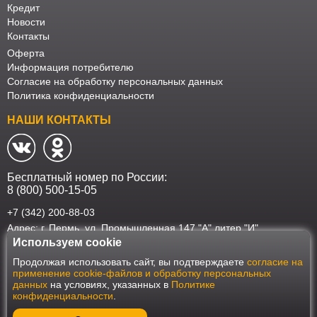
Кредит
Новости
Контакты
Оферта
Информация потребителю
Согласие на обработку персональных данных
Политика конфиденциальности
НАШИ КОНТАКТЫ
Бесплатный номер по России:
8 (800) 500-15-05
+7 (342) 200-88-03
Адрес: г. Пермь, ул. Промышленная 147 "А" литер "И"
Используем cookie
Наш интернет-магазин работает в соответствии с требованиями
Продолжая использовать сайт, вы подтверждаете
согласие на
Федерального закона от 27 июля 2006 года №152-ФЗ "О персональных
применение cookie-файлов и обработку персональных
данных". Оформить заказ на сайте Мебеласка возможно только при
данных
на условиях, указанных в
Политике
наличии согласия на обработку Ваших персональных данных. Для
конфиденциальности
.
улучшения работы сайта и его взаимодействия с пользователями мы
используем файлы cookie. Продолжая пользоваться сайтом, вы
соглашаетесь с использованием cookie.