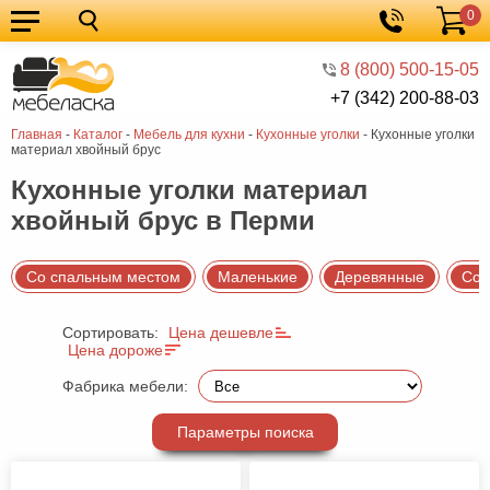
0
Кухонные
Корзина
гарнитуры
Мебель
8 (800) 500-15-05
+7 (342) 200-88-03
для
Мебель
Главная
-
Каталог
-
Мебель для кухни
-
Кухонные уголки
-
Кухонные уголки
кухни
для
Кровати
материал хвойный брус
спальни
Шкафы
Кухонные уголки материал
хвойный брус в Перми
Диваны
Мягкая
Со спальным местом
Маленькие
Деревянные
Со 
мебель
Детская
Сортировать:
Цена дешевле
мебель
Мебель
Цена дороже
в
Мебель
Фабрика мебели:
гостиную
для
Столы
Параметры поиска
прихожей
Комоды