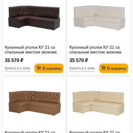
Офисная
мебель
Столы
под
Мебель
компьютер
для
Мебель
ванной
трансформер
Матрасы
Кухонный уголок КУ 21 со
Кухонный уголок КУ 21 со
спальным местом экокожа
спальным местом экокожа
Кресла-
Линкольн 221
Линкольн 100
35 570 ₽
35 570 ₽
мешки
Мебель
В корзину
В корзину
Купить в 1 клик
Купить в 1 клик
из
Садовая
ротанга
мебель
Косметологическое
оборудование
Кухонный уголок КУ 21 со
Кухонный уголок КУ 21 со