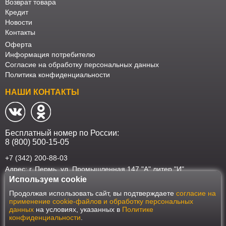
Возврат товара
Кредит
Новости
Контакты
Оферта
Информация потребителю
Согласие на обработку персональных данных
Политика конфиденциальности
НАШИ КОНТАКТЫ
Бесплатный номер по России:
8 (800) 500-15-05
+7 (342) 200-88-03
Адрес: г. Пермь, ул. Промышленная 147 "А" литер "И"
Используем cookie
Наш интернет-магазин работает в соответствии с требованиями
Продолжая использовать сайт, вы подтверждаете
согласие на
Федерального закона от 27 июля 2006 года №152-ФЗ "О персональных
применение cookie-файлов и обработку персональных
данных". Оформить заказ на сайте Мебеласка возможно только при
данных
на условиях, указанных в
Политике
наличии согласия на обработку Ваших персональных данных. Для
конфиденциальности
.
улучшения работы сайта и его взаимодействия с пользователями мы
используем файлы cookie. Продолжая пользоваться сайтом, вы