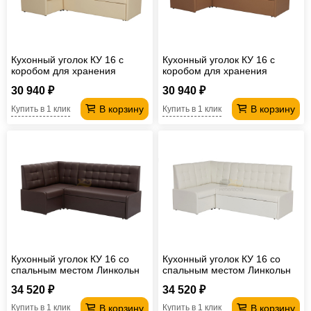
Кухонный уголок КУ 16 с
Кухонный уголок КУ 16 с
коробом для хранения
коробом для хранения
Линкольн 103 светло-
Линкольн 006 какао
30 940 ₽
30 940 ₽
бежевый
В корзину
В корзину
Купить в 1 клик
Купить в 1 клик
Кухонный уголок КУ 16 со
Кухонный уголок КУ 16 со
спальным местом Линкольн
спальным местом Линкольн
221 коричневый
100 белый
34 520 ₽
34 520 ₽
В корзину
В корзину
Купить в 1 клик
Купить в 1 клик