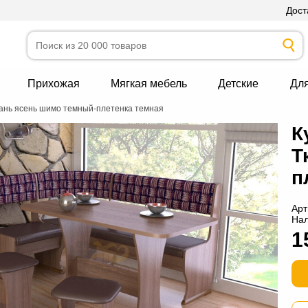
Дост
Прихожая
Мягкая мебель
Детские
Дл
кань ясень шимо темный-плетенка темная
К
Т
п
Арт
На
1