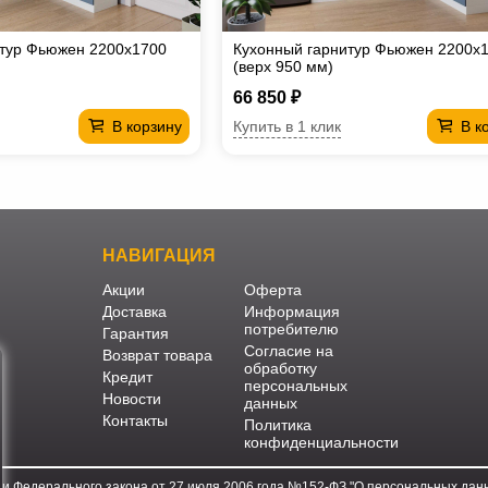
итур Фьюжен 2200х1700
Кухонный гарнитур Фьюжен 2200х
(верх 950 мм)
66 850 ₽
Купить в 1 клик
В корзину
В к
НАВИГАЦИЯ
Акции
Оферта
Доставка
Информация
потребителю
Гарантия
Согласие на
Возврат товара
обработку
Кредит
персональных
Новости
данных
Контакты
Политика
конфиденциальности
ми Федерального закона от 27 июля 2006 года №152-ФЗ "О персональных данн