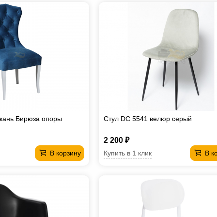
кань Бирюза опоры
Стул DC 5541 велюр серый
2 200 ₽
Купить в 1 клик
В корзину
В к