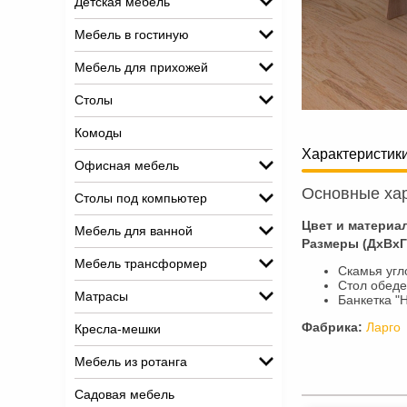
Детская мебель
Мебель в гостиную
Мебель для прихожей
Столы
Комоды
Характеристик
Офисная мебель
Основные хар
Столы под компьютер
Цвет и материа
Мебель для ванной
Размеры (ДхВхГ
Мебель трансформер
Скамья угл
Стол обеде
Матрасы
Банкетка "
Фабрика:
Ларго
Кресла-мешки
Мебель из ротанга
Садовая мебель