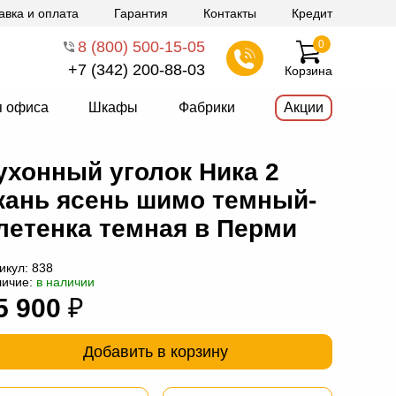
авка и оплата
Гарантия
Контакты
Кредит
8 (800) 500-15-05
0
+7 (342) 200-88-03
Корзина
я офиса
Шкафы
Фабрики
Акции
ухонный уголок Ника 2
кань ясень шимо темный-
летенка темная в Перми
икул:
838
личие:
в наличии
5 900
₽
Добавить в корзину