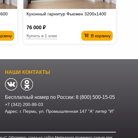
1600
Кухонный гарнитур Фьюжен 3200х1400
76 000 ₽
Купить в 1 клик
орзину
В корзину
НАШИ КОНТАКТЫ
Бесплатный номер по России:
8 (800) 500-15-05
+7 (342) 200-88-03
Адрес: г. Пермь, ул. Промышленная 147 "А" литер "И"
ых". Оформить заказ на сайте Мебеласка возможно только при