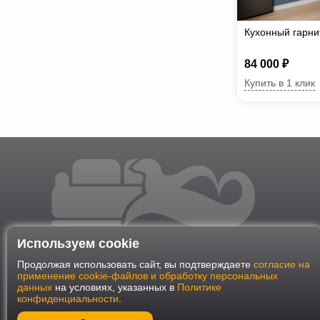
Кухонный гарн
84 000 ₽
Купить в 1 клик
Используем cookie
Продолжая использовать сайт, вы подтверждаете
согласие на
применение cookie-файлов и обработку персональных
данных
на условиях, указанных в
Политике
конфиденциальности
.
Наш интернет-магазин работает в соответствии с требования