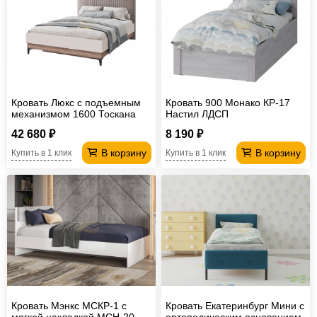
Офисная
мебель
Столы
под
Мебель
компьютер
для
Мебель
Кровать Люкс с подъемным
Кровать 900 Монако КР-17
ванной
трансформер
Матрасы
механизмом 1600 Тоскана
Настил ЛДСП
Кресла-
42 680 ₽
8 190 ₽
В корзину
В корзину
Купить в 1 клик
Купить в 1 клик
мешки
Мебель
из
Садовая
ротанга
мебель
Косметологическое
оборудование
Кровать Мэнкс МСКР-1 с
Кровать Екатеринбург Мини с
мягкой накладкой МСН-20
ортопедическим основанием