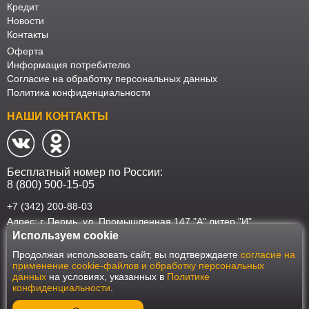
Кредит
Новости
Контакты
Оферта
Информация потребителю
Согласие на обработку персональных данных
Политика конфиденциальности
НАШИ КОНТАКТЫ
Бесплатный номер по России:
8 (800) 500-15-05
+7 (342) 200-88-03
Адрес: г. Пермь, ул. Промышленная 147 "А" литер "И"
Используем cookie
Наш интернет-магазин работает в соответствии с требованиями
Продолжая использовать сайт, вы подтверждаете
согласие на
Федерального закона от 27 июля 2006 года №152-ФЗ "О персональных
применение cookie-файлов и обработку персональных
данных". Оформить заказ на сайте Мебеласка возможно только при
данных
на условиях, указанных в
Политике
наличии согласия на обработку Ваших персональных данных. Для
конфиденциальности
.
улучшения работы сайта и его взаимодействия с пользователями мы
используем файлы cookie. Продолжая пользоваться сайтом, вы
соглашаетесь с использованием cookie.