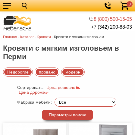
0
Кухонные
Корзина
гарнитуры
Мебель
8 (800) 500-15-05
+7 (342) 200-88-03
для
Мебель
Главная
-
Каталог
-
Кровати
-
Кровати с мягким изголовьем
кухни
для
Кровати
Кровати с мягким изголовьем в
спальни
Шкафы
Перми
Диваны
Мягкая
Недорогие
прованс
модерн
мебель
Детская
Сортировать:
Цена дешевле
Цена дороже
мебель
Мебель
Фабрика мебели:
в
Мебель
гостиную
для
Столы
Параметры поиска
прихожей
Комоды