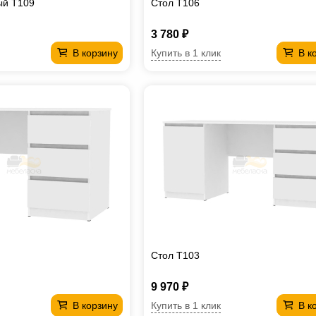
ый T109
Стол T106
3 780 ₽
Купить в 1 клик
В корзину
В к
Стол T103
9 970 ₽
Купить в 1 клик
В корзину
В к