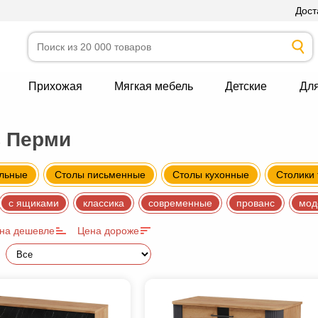
Дост
Прихожая
Мягкая мебель
Детские
Дл
в Перми
альные
Столы письменные
Столы кухонные
Столики
с ящиками
классика
современные
прованс
мод
на дешевле
Цена дороже