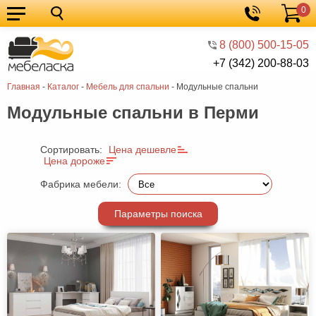
0
Кухонные
Корзина
гарнитуры
Мебель
8 (800) 500-15-05
+7 (342) 200-88-03
для
Мебель
Главная
-
Каталог
-
Мебель для спальни
-
Модульные спальни
кухни
для
Кровати
Модульные спальни в Перми
спальни
Шкафы
Диваны
Сортировать:
Цена дешевле
Цена дороже
Мягкая
Фабрика мебели:
мебель
Детская
Параметры поиска
мебель
Мебель
в
Мебель
гостиную
для
Столы
прихожей
Комоды