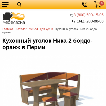
0
Кухонные
Корзина
гарнитуры
Мебель
8 (800) 500-15-05
+7 (342) 200-88-03
для
Мебель
Главная
-
Каталог
-
Мебель для кухни
-
Кухонный уголок Ника-2 бордо-
кухни
для
Кровати
оранж
спальни
Шкафы
Кухонный уголок Ника-2 бордо-
оранж в Перми
Диваны
Мягкая
мебель
Детская
мебель
Мебель
в
Мебель
гостиную
для
Столы
прихожей
Комоды