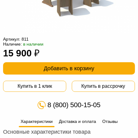
Офисная
мебель
Столы
под
Мебель
компьютер
для
Мебель
Артикул:
811
Наличие:
в наличии
ванной
трансформер
Матрасы
15 900
₽
Кресла-
мешки
Мебель
Добавить в корзину
из
Садовая
Купить в 1 клик
Купить в рассрочку
ротанга
мебель
Косметологическое
оборудование
8 (800) 500-15-05
Характеристики
Доставка и оплата
Отзывы
Основные характеристики товара