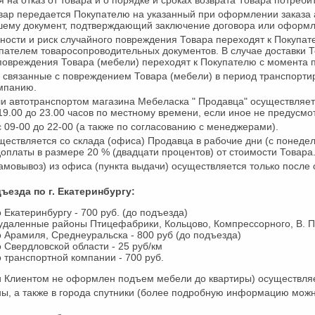
 на отказ от товара и о порядке и сроках возврата Товара потреби
вар передается Покупателю на указанный при оформлении заказа а
шему документ, подтверждающий заключение договора или оформле
ости и риск случайного повреждения Товара переходят к Покупат
пателем товаросопроводительных документов. В случае доставки Т
 повреждения Товара (мебели) переходят к Покупателю с момента 
связанные с повреждением Товара (мебели) в период транспорти
мпанию.
 автотранспортом магазина Мебеласка " Продавца" осуществляетс
19.00 до 23.00 часов по местному времени, если иное не предусмо
 09-00 до 22-00 (а также по согласованию с менеджерами).
твляется со склада (офиса) Продавца в рабочие дни (с понедельн
оплаты в размере 20 % (двадцати процентов) от стоимости Товара
мовывоз) из офиса (пункта выдачи) осуществляется только после 
ъезда по г. Екатеринбургу:
 Екатеринбургу - 700 руб. (до подъезда)
 удаленные районы Птицефабрики, Кольцово, Компрессорного, В. П
о Арамиля, Среднеуральска - 800 руб (до подъезда)
о Свердловской области - 25 руб/км
о транспортной компании - 700 руб.
ли Клиентом не оформлен подъем мебели до квартиры) осуществля
ы, а также в города спутники (более подробную информацию можн