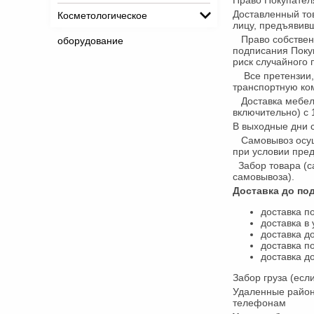
Право Покупателя
Доставленный то
Косметологическое
лицу, предъявив
Право собственн
оборудование
подписания Поку
риск случайного
Все претензии, 
транспортную ко
Доставка мебели
включительно) с 
В выходные дни с
Самовывоз осущес
при условии пред
Забор товара (са
самовывоза).
Доставка до под
доставка по
доставка в
доставка д
доставка п
доставка д
Забор груза (ес
Удаленные район
телефонам