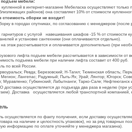
и подъем мебели:
купленной в интернет-магазине Мебеласка осуществляют только п
близлежащих районов) она составляет 10% от стоимости купленного
в стоимость сборки не входит!
рку в городах спутниках, по согласованию с менеджером (после р
 гарнитуров с услугой навешивания шкафов -15 % от стоимости ку
анелей и установке сантехники (они оплачиваются отдельно).
а этаж рассчитывается и оплачивается дополнительно (при необхо
рузового лифта подъем мебели рассчитывается в зависимости от ве
имость подъема мебели при наличии лифта составит от 400 руб.
ль по всей России.
рвоуральск; Ревда; Березовский; Н-Тагил; Тюменская область; Пер
 Мегион; Лангепас; Радужный; Пыть-Ях; Урай; Лянтор; Югорск; Сов
 Муравленко; Губкинский; Лабытнанги; Тарко-Сале; Нефтеюганск и
доставка осуществляется до подъезда два раза в неделю (при усл
таем). Доставка осуществляется любой транспортной компанией, 
бель
ь осуществляется по факту получения, если доставку осуществляе
товара на наличие и целостность упаковок), но за ряд товарных по
ную информацию по оплате уточняйте у менеджера магазина).