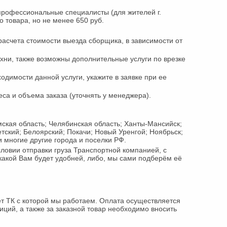
рофессиональные специалисты (для жителей г.
 товара, но не менее 650 руб.
асчета стоимости выезда сборщика, в зависимости от
хни, также возможны дополнительные услуги по врезке
димости данной услуги, укажите в заявке при ее
са и объема заказа (уточнять у менеджера).
мская область; Челябинская область; Ханты-Мансийск;
етский; Белоярский; Покачи; Новый Уренгой; Ноябрьск;
 многие другие города и поселки РФ.
овии отправки груза Транспортной компанией, с
какой Вам будет удобней, либо, мы сами подберём её
т ТК с которой мы работаем. Оплата осуществляется
зиций, а также за заказной товар необходимо вносить