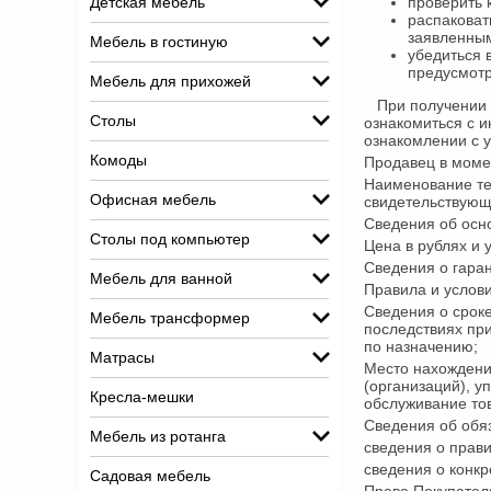
Детская мебель
проверить 
распаковат
заявленным
Мебель в гостиную
убедиться 
предусмотр
Мебель для прихожей
При получении Т
Столы
ознакомиться с и
ознакомлении с 
Комоды
Продавец в моме
Наименование те
Офисная мебель
свидетельствующ
Сведения об осно
Столы под компьютер
Цена в рублях и 
Сведения о гаран
Мебель для ванной
Правила и услов
Сведения о сроке
Мебель трансформер
последствиях при
по назначению;
Матрасы
Место нахождени
(организаций), у
Кресла-мешки
обслуживание то
Сведения об обя
Мебель из ротанга
сведения о прави
сведения о конкр
Садовая мебель