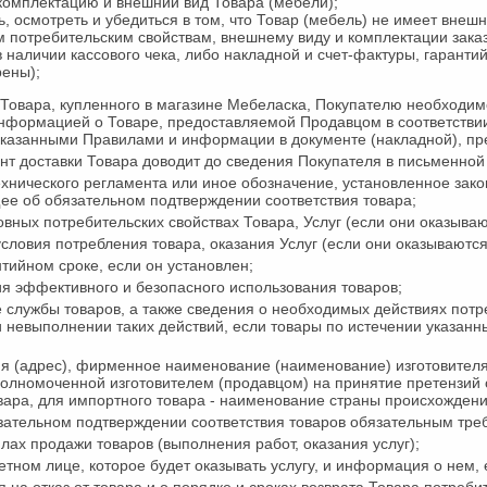
комплектацию и внешний вид Товара (мебели);
ь, осмотреть и убедиться в том, что Товар (мебель) не имеет внеш
 потребительским свойствам, внешнему виду и комплектации заказ
в наличии кассового чека, либо накладной и счет-фактуры, гаранти
ены);
овара, купленного в магазине Мебеласка, Покупателю необходимо 
нформацией о Товаре, предоставляемой Продавцом в соответствии
указанными Правилами и информации в документе (накладной), п
нт доставки Товара доводит до сведения Покупателя в письмен
хнического регламента или иное обозначение, установленное зако
ее об обязательном подтверждении соответствия товара;
вных потребительских свойствах Товара, Услуг (если они оказыва
условия потребления товара, оказания Услуг (если они оказываютс
тийном сроке, если он установлен;
ия эффективного и безопасного использования товаров;
 службы товаров, а также сведения о необходимых действиях потр
 невыполнении таких действий, если товары по истечении указан
я (адрес), фирменное наименование (наименование) изготовителя 
полномоченной изготовителем (продавцом) на принятие претензий 
вара, для импортного товара - наименование страны происхождени
зательном подтверждении соответствия товаров обязательным тре
лах продажи товаров (выполнения работ, оказания услуг);
етном лице, которое будет оказывать услугу, и информация о нем, 