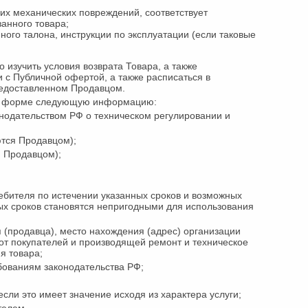
них механических повреждений, соответствует
анного товара;
йного талона, инструкции по эксплуатации (если таковые
изучить условия возврата Товара, а также
 с Публичной офертой, а также расписаться в
редоставленном Продавцом.
ной форме следующую информацию:
нодательством РФ о техническом регулировании и
ются Продавцом);
я Продавцом);
ебителя по истечении указанных сроков и возможных
ных сроков становятся непригодными для использования
(продавца), место нахождения (адрес) организации
от покупателей и производящей ремонт и техническое
я товара;
бованиям законодательства РФ;
если это имеет значение исходя из характера услуги;