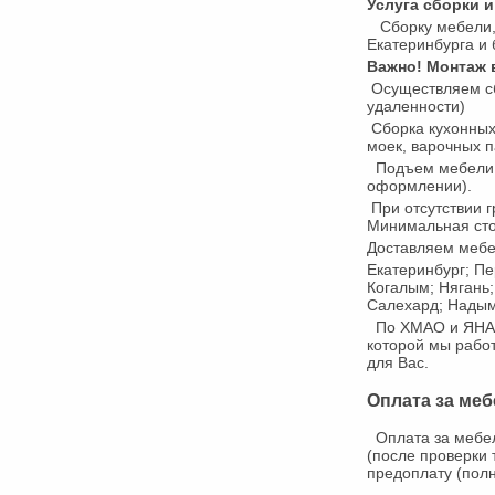
Услуга сборки 
Сборку мебели, 
Екатеринбурга и 
Важно! Монтаж 
Осуществляем сбо
удаленности)
Сборка кухонных
моек, варочных п
Подъем мебели н
оформлении).
При отсутствии г
Минимальная сто
Доставляем мебе
Екатеринбург; Пе
Когалым; Нягань;
Салехард; Надым;
По ХМАО и ЯНАО 
которой мы рабо
для Вас.
Оплата за ме
Оплата за мебел
(после проверки 
предоплату (пол