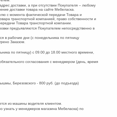
телем.
дрес доставки, а при отсутствии Покупателя – любому
ние доставки товара на сайте Мебеласка.
елю с момента фактической передачи Товара и
овара транспортной компанией, право собственности и
передачи Товара транспортной компании.
ровки предъявляются Покупателем непосредственно в
я в рабочие дни (с понедельника по пятницу
трено Заказом.
ика по пятницу) с 09.00 до 18.00 местного времени,
.
обязательного согласования с менеджером (день, время
ышмы, Березовского - 800 руб. (до подъезда)
ется из машины водителя клиентом.
о узнать у менеджеров магазина Мебеласка) по