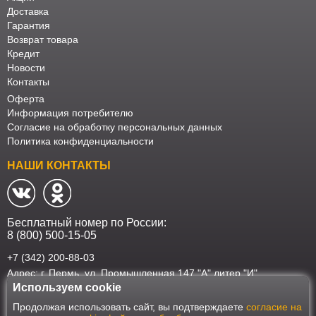
Офисная
Доставка
Гарантия
мебель
Столы
Возврат товара
под
Мебель
Кредит
Новости
компьютер
для
Мебель
Контакты
Оферта
ванной
трансформер
Матрасы
Информация потребителю
Согласие на обработку персональных данных
Кресла-
Политика конфиденциальности
мешки
Мебель
НАШИ КОНТАКТЫ
из
Садовая
ротанга
мебель
Косметологическое
Бесплатный номер по России:
оборудование
8 (800) 500-15-05
+7 (342) 200-88-03
Адрес: г. Пермь, ул. Промышленная 147 "А" литер "И"
Используем cookie
Наш интернет-магазин работает в соответствии с требованиями
Продолжая использовать сайт, вы подтверждаете
согласие на
Федерального закона от 27 июля 2006 года №152-ФЗ "О персональных