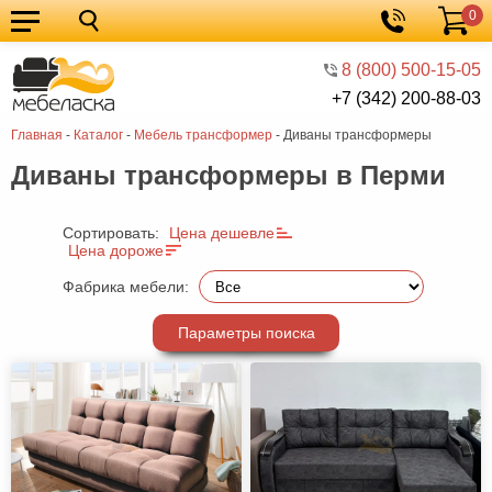
0
Кухонные
Корзина
гарнитуры
Мебель
8 (800) 500-15-05
+7 (342) 200-88-03
для
Мебель
Главная
-
Каталог
-
Мебель трансформер
-
Диваны трансформеры
кухни
для
Кровати
Диваны трансформеры в Перми
спальни
Шкафы
Диваны
Сортировать:
Цена дешевле
Цена дороже
Мягкая
Фабрика мебели:
мебель
Детская
Параметры поиска
мебель
Мебель
в
Мебель
гостиную
для
Столы
прихожей
Комоды