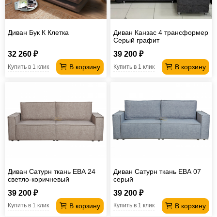
Офисная
мебель
Столы
Диван Бук К Клетка
Диван Канзас 4 трансформер
под
Мебель
Серый графит
компьютер
для
Мебель
32 260 ₽
39 200 ₽
В корзину
В корзину
Купить в 1 клик
Купить в 1 клик
ванной
трансформер
Матрасы
Кресла-
мешки
Мебель
из
Садовая
ротанга
мебель
Косметологическое
оборудование
Диван Сатурн ткань ЕВА 24
Диван Сатурн ткань ЕВА 07
светло-коричневый
серый
39 200 ₽
39 200 ₽
В корзину
В корзину
Купить в 1 клик
Купить в 1 клик