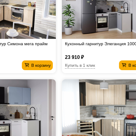
тур Симона мега прайм
Кухонный гарнитур Элеганция 100
23 910 ₽
Купить в 1 клик
В корзину
В к