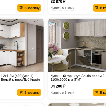
33 870 ₽
Купить в 1 клик
В корзину
В к
,2х1,2м (490)(исп.1)
Кухонный гарнитур Альба прайм 2
 Белый глянец/Дуб Крафт
1100х2000 мм (ПМ)
34 200 ₽
Купить в 1 клик
В корзину
В к