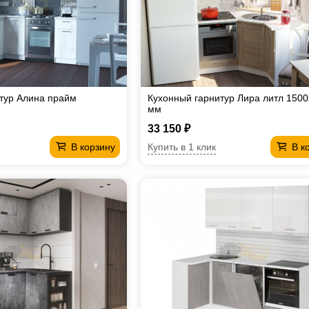
тур Алина прайм
Кухонный гарнитур Лира литл 150
мм
33 150 ₽
Купить в 1 клик
В корзину
В к