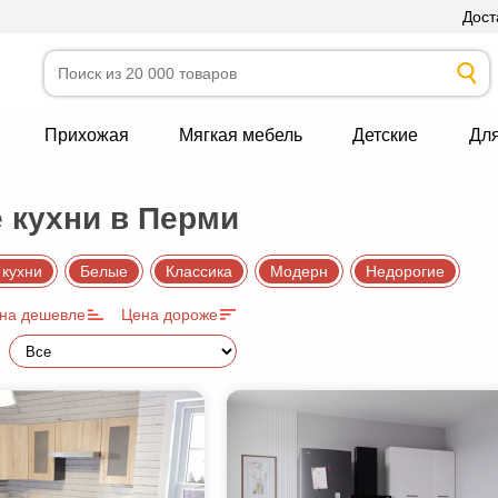
Дост
Прихожая
Мягкая мебель
Детские
Дл
 кухни в Перми
 кухни
Белые
Классика
Модерн
Недорогие
на дешевле
Цена дороже