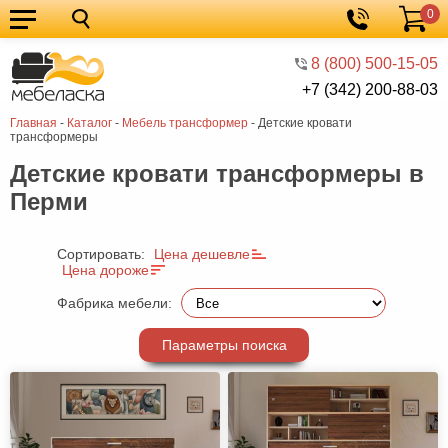
0
Кухонные
Корзина
гарнитуры
Мебель
8 (800) 500-15-05
+7 (342) 200-88-03
для
Мебель
Главная
-
Каталог
-
Мебель трансформер
-
Детские кровати
кухни
для
Кровати
трансформеры
спальни
Шкафы
Детские кровати трансформеры в
Перми
Диваны
Мягкая
Сортировать:
Цена дешевле
Цена дороже
мебель
Детская
Фабрика мебели:
мебель
Мебель
в
Мебель
Параметры поиска
гостиную
для
Столы
прихожей
Комоды