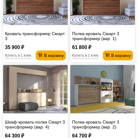
Офисная
мебель
Столы
под
Мебель
Кровать-трансформер Смарт
Полка-кровать Смарт 3
компьютер
для
Мебель
3
трансформер (вар. 1)
ванной
трансформер
Матрасы
35 900 ₽
61 800 ₽
В корзину
В корзину
Купить в 1 клик
Купить в 1 клик
Кресла-
мешки
Мебель
из
Садовая
ротанга
мебель
Косметологическое
оборудование
Шкаф-кровать-полка Смарт 3
Полка-кровать Смарт 3
трансформер (вар. 4)
трансформер (вар. 2)
64 300 ₽
64 700 ₽