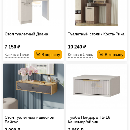
Офисная
мебель
Столы
под
Мебель
компьютер
для
Мебель
Стол туалетный Диана
Туалетный столик Коста-Рика
ванной
трансформер
Матрасы
7 150 ₽
10 240 ₽
Кресла-
В корзину
В корзину
Купить в 1 клик
Купить в 1 клик
мешки
Мебель
из
Садовая
ротанга
мебель
Косметологическое
оборудование
Стол туалетный навесной
Тумба Пандора ТБ-16
Байкал
Кашемир/айриш