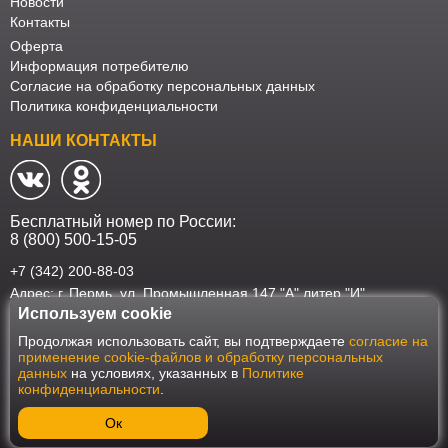
Новости
Контакты
Оферта
Информация потребителю
Согласие на обработку персональных данных
Политика конфиденциальности
НАШИ КОНТАКТЫ
Бесплатный номер по России:
8 (800) 500-15-05
+7 (342) 200-88-03
Адрес: г. Пермь, ул. Промышленная 147 "А" литер "И"
Используем cookie
Наш интернет-магазин работает в соответствии с требованиями
Продолжая использовать сайт, вы подтверждаете
согласие на
Федерального закона от 27 июля 2006 года №152-ФЗ "О персональных
применение cookie-файлов и обработку персональных
данных". Оформить заказ на сайте Мебеласка возможно только при
данных
на условиях, указанных в
Политике
наличии согласия на обработку Ваших персональных данных. Для
конфиденциальности
.
улучшения работы сайта и его взаимодействия с пользователями мы
используем файлы cookie. Продолжая пользоваться сайтом, вы
соглашаетесь с использованием cookie.
Ок