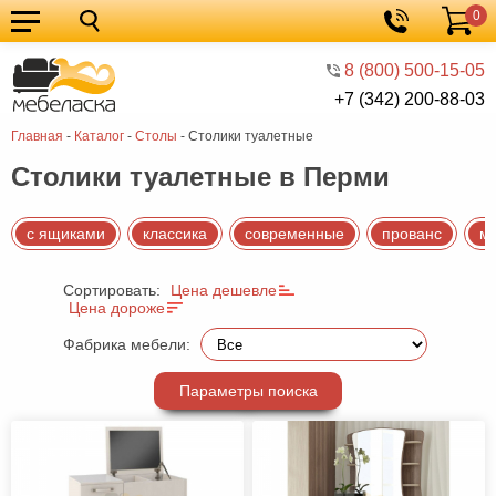
0
Кухонные
Корзина
гарнитуры
Мебель
8 (800) 500-15-05
+7 (342) 200-88-03
для
Мебель
Главная
-
Каталог
-
Столы
-
Столики туалетные
кухни
для
Кровати
Столики туалетные в Перми
спальни
Шкафы
Диваны
с ящиками
классика
современные
прованс
м
Мягкая
Сортировать:
Цена дешевле
мебель
Детская
Цена дороже
мебель
Мебель
Фабрика мебели:
в
Мебель
Параметры поиска
гостиную
для
Столы
прихожей
Комоды