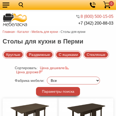
0
Кухонные
Корзина
гарнитуры
Мебель
8 (800) 500-15-05
+7 (342) 200-88-03
для
Мебель
Главная
-
Каталог
-
Мебель для кухни
-
Cтолы для кухни
кухни
для
Кровати
Cтолы для кухни в Перми
спальни
Шкафы
Диваны
Круглые
Раздвижные
С ящиками
Стекляные
Мягкая
Сортировать:
Цена дешевле
мебель
Детская
Цена дороже
мебель
Мебель
Фабрика мебели:
в
Мебель
Параметры поиска
гостиную
для
Столы
прихожей
Комоды