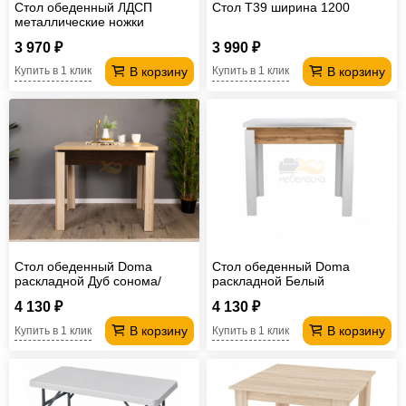
Стол обеденный ЛДСП
Стол T39 ширина 1200
металлические ножки
1200*600 мм
3 970 ₽
3 990 ₽
В корзину
В корзину
Купить в 1 клик
Купить в 1 клик
Стол обеденный Doma
Стол обеденный Doma
раскладной Дуб сонома/
раскладной Белый
Венге
бриллиант/Дуб вотан
4 130 ₽
4 130 ₽
В корзину
В корзину
Купить в 1 клик
Купить в 1 клик