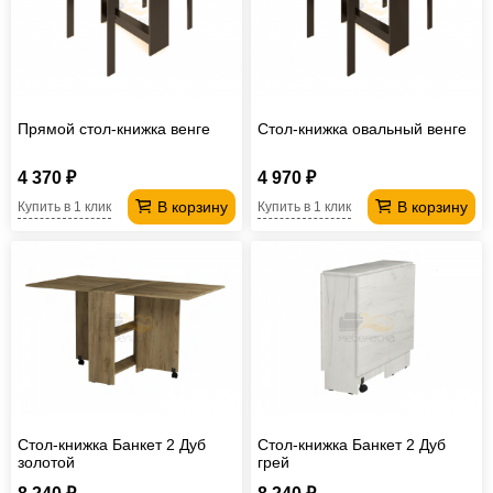
Офисная
мебель
Столы
под
Мебель
компьютер
для
Мебель
Прямой стол-книжка венге
Стол-книжка овальный венге
ванной
трансформер
Матрасы
4 370 ₽
4 970 ₽
Кресла-
В корзину
В корзину
Купить в 1 клик
Купить в 1 клик
мешки
Мебель
из
Садовая
ротанга
мебель
Косметологическое
оборудование
Стол-книжка Банкет 2 Дуб
Стол-книжка Банкет 2 Дуб
золотой
грей