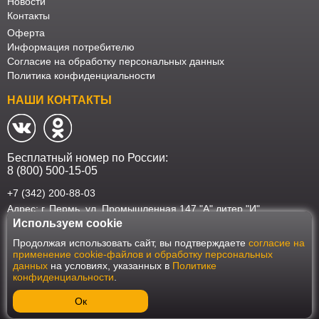
Новости
Контакты
Оферта
Информация потребителю
Согласие на обработку персональных данных
Политика конфиденциальности
НАШИ КОНТАКТЫ
Бесплатный номер по России:
8 (800) 500-15-05
+7 (342) 200-88-03
Адрес: г. Пермь, ул. Промышленная 147 "А" литер "И"
Используем cookie
Наш интернет-магазин работает в соответствии с требованиями
Продолжая использовать сайт, вы подтверждаете
согласие на
Федерального закона от 27 июля 2006 года №152-ФЗ "О персональных
применение cookie-файлов и обработку персональных
данных". Оформить заказ на сайте Мебеласка возможно только при
данных
на условиях, указанных в
Политике
наличии согласия на обработку Ваших персональных данных. Для
конфиденциальности
.
улучшения работы сайта и его взаимодействия с пользователями мы
используем файлы cookie. Продолжая пользоваться сайтом, вы
соглашаетесь с использованием cookie.
Ок