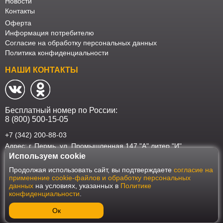
Новости
Контакты
Оферта
Информация потребителю
Согласие на обработку персональных данных
Политика конфиденциальности
НАШИ КОНТАКТЫ
Бесплатный номер по России:
8 (800) 500-15-05
+7 (342) 200-88-03
Адрес: г. Пермь, ул. Промышленная 147 "А" литер "И"
Используем cookie
Наш интернет-магазин работает в соответствии с требованиями
Продолжая использовать сайт, вы подтверждаете
согласие на
Федерального закона от 27 июля 2006 года №152-ФЗ "О персональных
применение cookie-файлов и обработку персональных
данных". Оформить заказ на сайте Мебеласка возможно только при
данных
на условиях, указанных в
Политике
наличии согласия на обработку Ваших персональных данных. Для
конфиденциальности
.
улучшения работы сайта и его взаимодействия с пользователями мы
используем файлы cookie. Продолжая пользоваться сайтом, вы
соглашаетесь с использованием cookie.
Ок