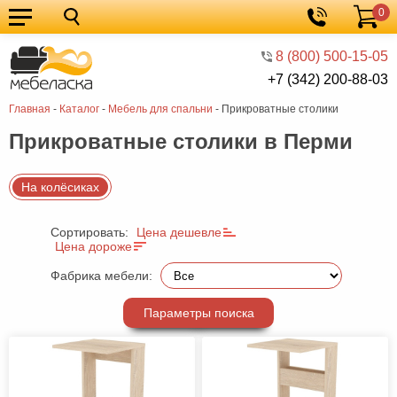
0
Кухонные
Корзина
гарнитуры
Мебель
8 (800) 500-15-05
+7 (342) 200-88-03
для
Мебель
Главная
-
Каталог
-
Мебель для спальни
-
Прикроватные столики
кухни
для
Кровати
Прикроватные столики в Перми
спальни
Шкафы
Диваны
На колёсиках
Мягкая
Сортировать:
Цена дешевле
мебель
Детская
Цена дороже
мебель
Мебель
Фабрика мебели:
в
Мебель
Параметры поиска
гостиную
для
Столы
прихожей
Комоды