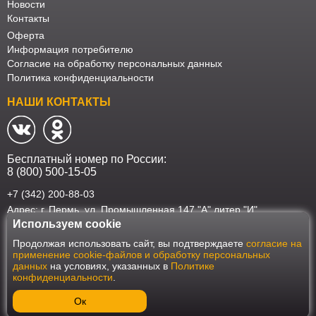
Новости
Контакты
Оферта
Информация потребителю
Согласие на обработку персональных данных
Политика конфиденциальности
НАШИ КОНТАКТЫ
Бесплатный номер по России:
8 (800) 500-15-05
+7 (342) 200-88-03
Адрес: г. Пермь, ул. Промышленная 147 "А" литер "И"
Используем cookie
Наш интернет-магазин работает в соответствии с требованиями
Продолжая использовать сайт, вы подтверждаете
согласие на
Федерального закона от 27 июля 2006 года №152-ФЗ "О персональных
применение cookie-файлов и обработку персональных
данных". Оформить заказ на сайте Мебеласка возможно только при
данных
на условиях, указанных в
Политике
наличии согласия на обработку Ваших персональных данных. Для
конфиденциальности
.
улучшения работы сайта и его взаимодействия с пользователями мы
используем файлы cookie. Продолжая пользоваться сайтом, вы
соглашаетесь с использованием cookie.
Ок