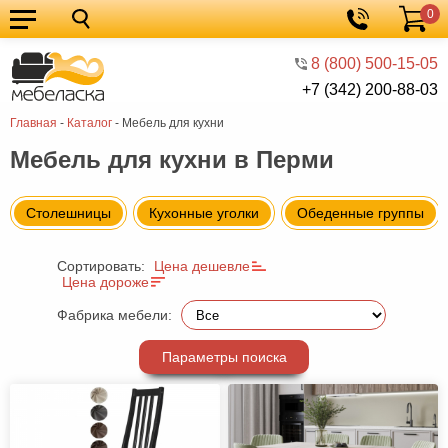
0
Кухонные
Корзина
гарнитуры
Мебель
8 (800) 500-15-05
+7 (342) 200-88-03
для
Мебель
Главная
-
Каталог
-
Мебель для кухни
кухни
для
Кровати
Мебель для кухни в Перми
спальни
Шкафы
Диваны
Cтолешницы
Кухонные уголки
Обеденные группы
Мягкая
Сортировать:
Цена дешевле
мебель
Детская
Цена дороже
мебель
Мебель
Фабрика мебели:
в
Мебель
Параметры поиска
гостиную
для
Столы
прихожей
Комоды