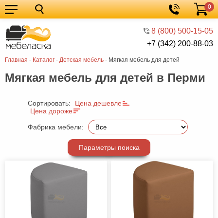
0
Кухонные
Корзина
гарнитуры
Мебель
8 (800) 500-15-05
+7 (342) 200-88-03
для
Мебель
Главная
-
Каталог
-
Детская мебель
-
Мягкая мебель для детей
кухни
для
Кровати
Мягкая мебель для детей в Перми
спальни
Шкафы
Диваны
Сортировать:
Цена дешевле
Цена дороже
Мягкая
Фабрика мебели:
мебель
Детская
Параметры поиска
мебель
Мебель
в
Мебель
гостиную
для
Столы
прихожей
Комоды