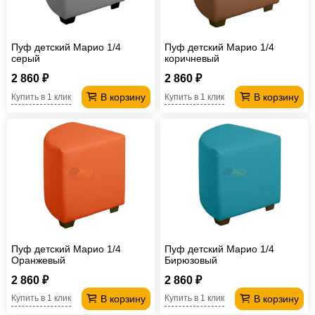
Офисная
мебель
Столы
Пуф детский Марио 1/4
Пуф детский Марио 1/4
под
Мебель
серый
коричневый
компьютер
для
Мебель
2 860 ₽
2 860 ₽
В корзину
В корзину
Купить в 1 клик
Купить в 1 клик
ванной
трансформер
Матрасы
Кресла-
мешки
Мебель
из
Садовая
ротанга
мебель
Косметологическое
оборудование
Пуф детский Марио 1/4
Пуф детский Марио 1/4
Оранжевый
Бирюзовый
2 860 ₽
2 860 ₽
В корзину
В корзину
Купить в 1 клик
Купить в 1 клик