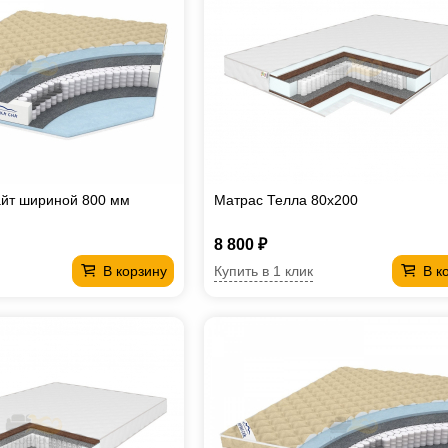
айт шириной 800 мм
Матрас Телла 80х200
8 800 ₽
Купить в 1 клик
В корзину
В к