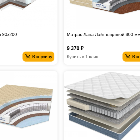
н 90х200
Матрас Лана Лайт шириной 800 м
9 370 ₽
Купить в 1 клик
В корзину
В к