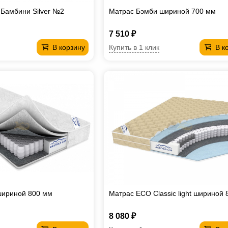
 Бамбини Silver №2
Матрас Бэмби шириной 700 мм
7 510 ₽
Купить в 1 клик
В корзину
В к
шириной 800 мм
Матрас ECO Classiс light шириной
8 080 ₽