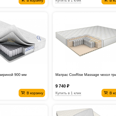
Купить в 1 клик
В корзину
В к
шириной 900 мм
Матрас СонRise Massage чехол тр
9 740 ₽
Купить в 1 клик
В корзину
В к