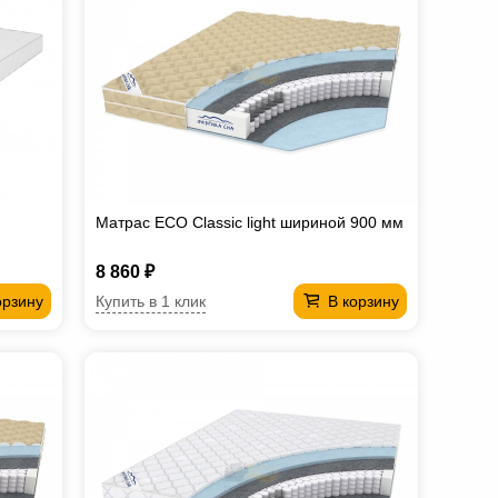
Матрас ECO Classiс light шириной 900 мм
8 860 ₽
Купить в 1 клик
орзину
В корзину