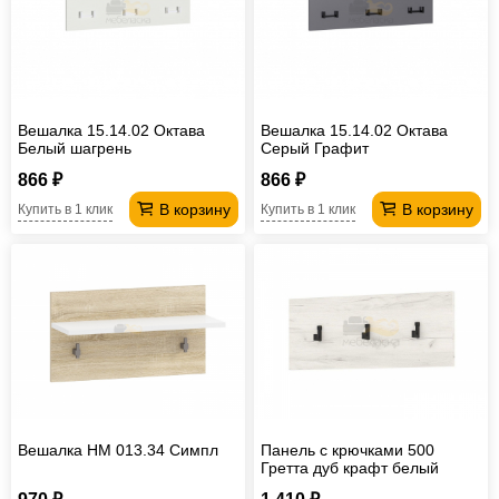
Офисная
мебель
Столы
под
Мебель
компьютер
для
Мебель
Вешалка 15.14.02 Октава
Вешалка 15.14.02 Октава
Белый шагрень
Серый Графит
ванной
трансформер
Матрасы
866 ₽
866 ₽
Кресла-
В корзину
В корзину
Купить в 1 клик
Купить в 1 клик
мешки
Мебель
из
Садовая
ротанга
мебель
Косметологическое
оборудование
Вешалка НМ 013.34 Симпл
Панель с крючками 500
Гретта дуб крафт белый