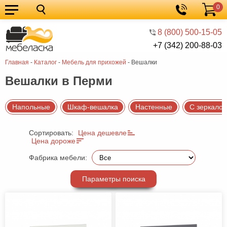
0
Кухонные
Корзина
гарнитуры
Мебель
8 (800) 500-15-05
+7 (342) 200-88-03
для
Мебель
Главная
-
Каталог
-
Мебель для прихожей
-
Вешалки
кухни
для
Кровати
Вешалки в Перми
спальни
Шкафы
Диваны
Напольные
Шкаф-вешалка
Настенные
С зеркало
Мягкая
Сортировать:
Цена дешевле
мебель
Детская
Цена дороже
мебель
Мебель
Фабрика мебели:
в
Мебель
Параметры поиска
гостиную
для
Столы
прихожей
Комоды