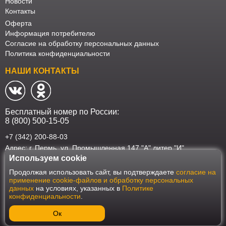
Новости
Контакты
Оферта
Информация потребителю
Согласие на обработку персональных данных
Политика конфиденциальности
НАШИ КОНТАКТЫ
Бесплатный номер по России:
8 (800) 500-15-05
+7 (342) 200-88-03
Адрес: г. Пермь, ул. Промышленная 147 "А" литер "И"
Используем cookie
Наш интернет-магазин работает в соответствии с требованиями
Продолжая использовать сайт, вы подтверждаете
согласие на
Федерального закона от 27 июля 2006 года №152-ФЗ "О персональных
применение cookie-файлов и обработку персональных
данных". Оформить заказ на сайте Мебеласка возможно только при
данных
на условиях, указанных в
Политике
наличии согласия на обработку Ваших персональных данных. Для
конфиденциальности
.
улучшения работы сайта и его взаимодействия с пользователями мы
используем файлы cookie. Продолжая пользоваться сайтом, вы
соглашаетесь с использованием cookie.
Ок