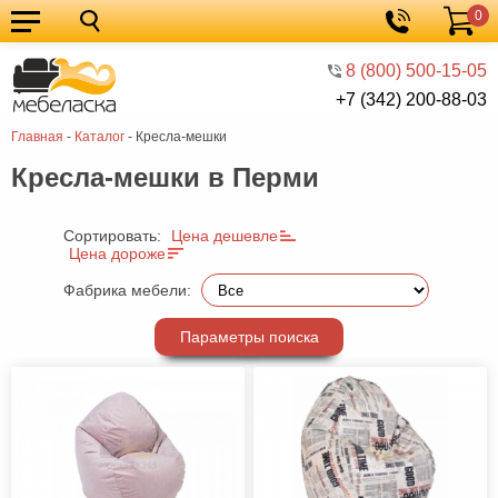
0
Кухонные
Корзина
гарнитуры
Мебель
8 (800) 500-15-05
+7 (342) 200-88-03
для
Мебель
Главная
-
Каталог
-
Кресла-мешки
кухни
для
Кровати
Кресла-мешки в Перми
спальни
Шкафы
Диваны
Сортировать:
Цена дешевле
Цена дороже
Мягкая
Фабрика мебели:
мебель
Детская
Параметры поиска
мебель
Мебель
в
Мебель
гостиную
для
Столы
прихожей
Комоды