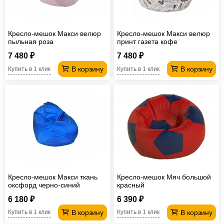
Офисная
мебель
Столы
Кресло-мешок Макси велюр
Кресло-мешок Макси велюр
под
Мебель
пыльная роза
принт газета кофе
компьютер
для
Мебель
7 480 ₽
7 480 ₽
В корзину
В корзину
Купить в 1 клик
Купить в 1 клик
ванной
трансформер
Матрасы
Кресла-
мешки
Мебель
из
Садовая
ротанга
мебель
Косметологическое
оборудование
Кресло-мешок Макси ткань
Кресло-мешок Мяч большой
оксфорд черно-синий
красный
6 180 ₽
6 390 ₽
В корзину
В корзину
Купить в 1 клик
Купить в 1 клик