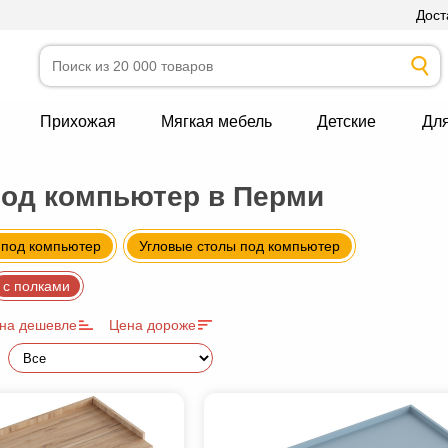
Дост
Прихожая
Мягкая мебель
Детские
Дл
од компьютер в Перми
 под компьютер
Угловые столы под компьютер
с полками
на дешевле
Цена дороже