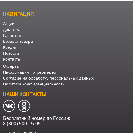
Офисная
мебель
Столы
НАВИГАЦИЯ
под
Мебель
Акции
Доставка
компьютер
для
Мебель
Гарантия
Возврат товара
ванной
трансформер
Матрасы
Кредит
Новости
Кресла-
Контакты
мешки
Мебель
Оферта
Информация потребителю
из
Садовая
Согласие на обработку персональных данных
Политика конфиденциальности
ротанга
мебель
Косметологическое
НАШИ КОНТАКТЫ
оборудование
Бесплатный номер по России:
8 (800) 500-15-05
+7 (342) 200-88-03