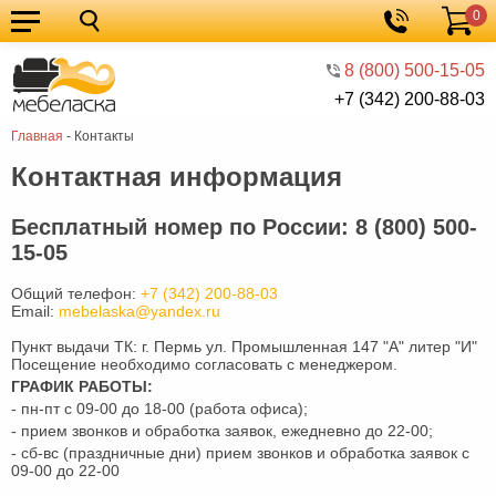
0
Кухонные
Корзина
гарнитуры
Мебель
8 (800) 500-15-05
+7 (342) 200-88-03
для
Мебель
Главная
-
Контакты
кухни
для
Кровати
Контактная информация
спальни
Шкафы
Диваны
Бесплатный номер по России: 8 (800) 500-
15-05
Мягкая
Общий телефон:
+7 (342) 200-88-03
мебель
Детская
Email:
mebelaska@yandex.ru
мебель
Мебель
Пункт выдачи ТК: г. Пермь ул. Промышленная 147 "А" литер "И"
Посещение необходимо согласовать с менеджером.
в
Мебель
ГРАФИК РАБОТЫ:
- пн-пт с 09-00 до 18-00 (работа офиса);
гостиную
для
Столы
- прием звонков и обработка заявок, ежедневно до 22-00;
- сб-вс (праздничные дни) прием звонков и обработка заявок с
прихожей
Комоды
09-00 до 22-00