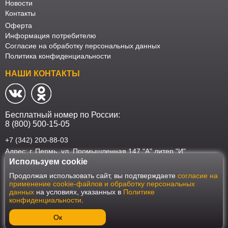
Новости
Контакты
Оферта
Информация потребителю
Согласие на обработку персональных данных
Политика конфиденциальности
НАШИ КОНТАКТЫ
Бесплатный номер по России:
8 (800) 500-15-05
+7 (342) 200-88-03
Адрес: г. Пермь, ул. Промышленная 147 "А" литер "И"
Используем cookie
Наш интернет-магазин работает в соответствии с требованиями
Продолжая использовать сайт, вы подтверждаете
согласие на
Федерального закона от 27 июля 2006 года №152-ФЗ "О персональных
применение cookie-файлов и обработку персональных
данных". Оформить заказ на сайте Мебеласка возможно только при
данных
на условиях, указанных в
Политике
наличии согласия на обработку Ваших персональных данных. Для
конфиденциальности
.
улучшения работы сайта и его взаимодействия с пользователями мы
используем файлы cookie. Продолжая пользоваться сайтом, вы
соглашаетесь с использованием cookie.
Ок