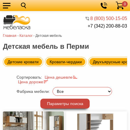
0
Кухонные
Корзина
гарнитуры
Мебель
8 (800) 500-15-05
+7 (342) 200-88-03
для
Мебель
Главная
-
Каталог
-
Детская мебель
кухни
для
Кровати
Детская мебель в Перми
спальни
Шкафы
Диваны
Детские кровати
Кровати-чердаки
Двухъярусные кров
Мягкая
Сортировать:
Цена дешевле
мебель
Детская
Цена дороже
мебель
Мебель
Фабрика мебели:
в
Мебель
Параметры поиска
гостиную
для
Столы
прихожей
Комоды