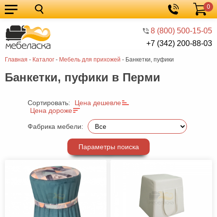
0
Кухонные
Корзина
гарнитуры
Мебель
8 (800) 500-15-05
+7 (342) 200-88-03
для
Мебель
Главная
-
Каталог
-
Мебель для прихожей
-
Банкетки, пуфики
кухни
для
Кровати
Банкетки, пуфики в Перми
спальни
Шкафы
Диваны
Сортировать:
Цена дешевле
Цена дороже
Мягкая
Фабрика мебели:
мебель
Детская
Параметры поиска
мебель
Мебель
в
Мебель
гостиную
для
Столы
прихожей
Комоды