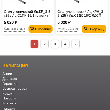
Стол ученический Лц.КР_3-5-
Стол ученический Лц.КРН_3-
т25 / Лц.С1ПК-16/1 пластик
5-т25 / Лц.С1ДК-16/2 ЛДСП
Лицей
16 мм Лицей
5 020 ₽
5 020 ₽
В корзину
В корзину
Купить в 1 клик
Купить в 1 клик
1
2
3
4
»
НАВИГАЦИЯ
Акции
Доставка
Гарантия
Возврат товара
Кредит
Новости
Контакты
Оферта