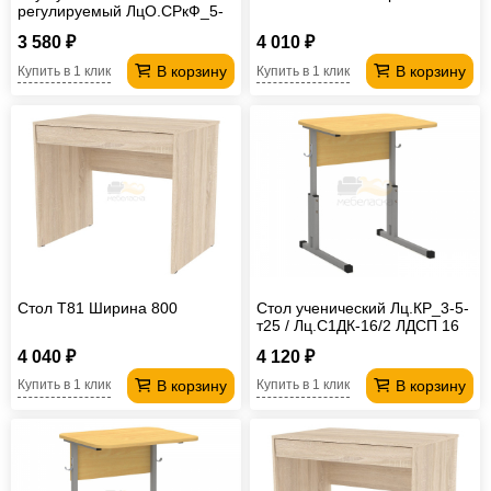
регулируемый ЛцО.СРкФ_5-
7-т28/32 / ССФ-8 Лицей
3 580 ₽
4 010 ₽
В корзину
В корзину
Купить в 1 клик
Купить в 1 клик
Стол T81 Ширина 800
Стол ученический Лц.КР_3-5-
т25 / Лц.С1ДК-16/2 ЛДСП 16
мм Лицей
4 040 ₽
4 120 ₽
В корзину
В корзину
Купить в 1 клик
Купить в 1 клик