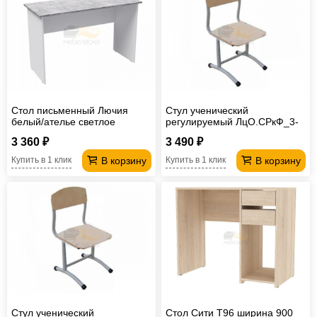
Стол письменный Лючия
Стул ученический
белый/ателье светлое
регулируемый ЛцО.СРкФ_3-
5-т28/32 / ССФ-8 Лицей
3 360 ₽
3 490 ₽
В корзину
В корзину
Купить в 1 клик
Купить в 1 клик
Стул ученический
Стол Сити T96 ширина 900