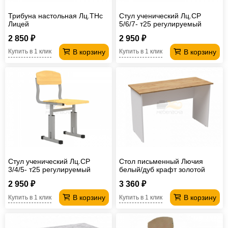
Трибуна настольная Лц.ТНс
Стул ученический Лц.СР
Лицей
5/6/7- т25 регулируемый
Лицей
2 850 ₽
2 950 ₽
В корзину
В корзину
Купить в 1 клик
Купить в 1 клик
Стул ученический Лц.СР
Стол письменный Лючия
3/4/5- т25 регулируемый
белый/дуб крафт золотой
Лицей
2 950 ₽
3 360 ₽
В корзину
В корзину
Купить в 1 клик
Купить в 1 клик