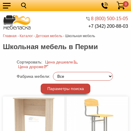
0
Кухонные
Корзина
гарнитуры
Мебель
8 (800) 500-15-05
+7 (342) 200-88-03
для
Мебель
Главная
-
Каталог
-
Детская мебель
-
Школьная мебель
кухни
для
Кровати
Школьная мебель в Перми
спальни
Шкафы
Диваны
Сортировать:
Цена дешевле
Цена дороже
Мягкая
Фабрика мебели:
мебель
Детская
Параметры поиска
мебель
Мебель
в
Мебель
гостиную
для
Столы
прихожей
Комоды