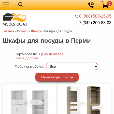
0
Кухонные
Корзина
гарнитуры
Мебель
8 (800) 500-15-05
+7 (342) 200-88-03
для
Мебель
Главная
-
Каталог
-
Шкафы
-
Шкафы для посуды
кухни
для
Кровати
Шкафы для посуды в Перми
спальни
Шкафы
Диваны
Сортировать:
Цена дешевле
Цена дороже
Мягкая
Фабрика мебели:
мебель
Детская
Параметры поиска
мебель
Мебель
в
Мебель
гостиную
для
Столы
прихожей
Комоды