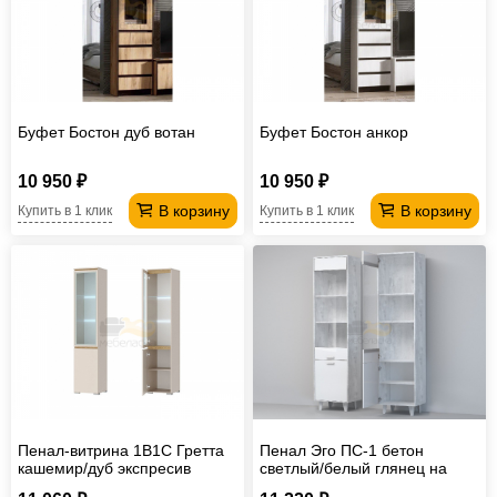
Буфет Бостон дуб вотан
Буфет Бостон анкор
10 950 ₽
10 950 ₽
В корзину
В корзину
Купить в 1 клик
Купить в 1 клик
Пенал-витрина 1В1С Гретта
Пенал Эго ПС-1 бетон
кашемир/дуб экспресив
светлый/белый глянец на
песочный
ножках