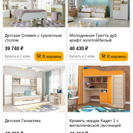
Детская Оливия с туалетным
Молодежная Гретта дуб
столом
крафт золотой/белый
39 740 ₽
40 430 ₽
В корзину
В корзину
Купить в 1 клик
Купить в 1 клик
Детская Галактика
Кровать чердак Кадет 1 с
металлической лестницей
Дуб молочный-Оранжевый