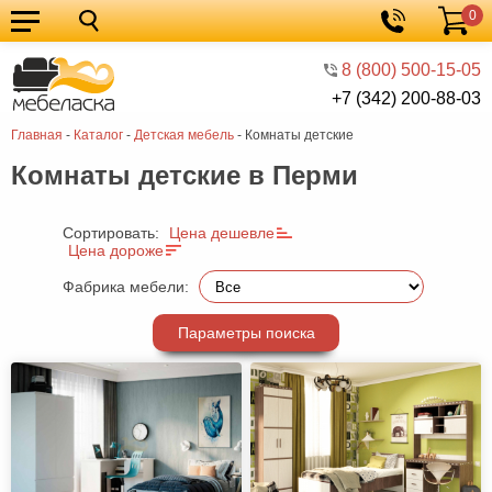
0
Кухонные
Корзина
гарнитуры
Мебель
8 (800) 500-15-05
+7 (342) 200-88-03
для
Мебель
Главная
-
Каталог
-
Детская мебель
-
Комнаты детские
кухни
для
Кровати
Комнаты детские в Перми
спальни
Шкафы
Диваны
Сортировать:
Цена дешевле
Цена дороже
Мягкая
Фабрика мебели:
мебель
Детская
Параметры поиска
мебель
Мебель
в
Мебель
гостиную
для
Столы
прихожей
Комоды