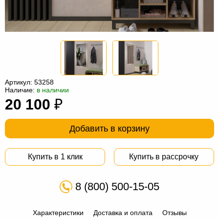
Офисная
мебель
Столы
под
Мебель
компьютер
для
Мебель
ванной
трансформер
Матрасы
Артикул:
53258
Кресла-
Наличие:
в наличии
20 100
₽
мешки
Мебель
из
Садовая
Добавить в корзину
ротанга
мебель
Косметологическое
Купить в 1 клик
Купить в рассрочку
оборудование
8 (800) 500-15-05
Характеристики
Доставка и оплата
Отзывы