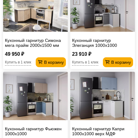
Офисная
мебель
Столы
под
Мебель
компьютер
для
Мебель
Кухонный гарнитур Симона
Кухонный гарнитур
ванной
трансформер
Матрасы
мега прайм 2000х1500 мм
Элеганция 1000х1000
49 950 ₽
23 910 ₽
Кресла-
В корзину
В корзину
Купить в 1 клик
Купить в 1 клик
мешки
Мебель
из
Садовая
ротанга
мебель
Косметологическое
оборудование
Кухонный гарнитур Фьюжен
Кухонный гарнитур Капри
1000х1000
1000х1000 верх МДФ