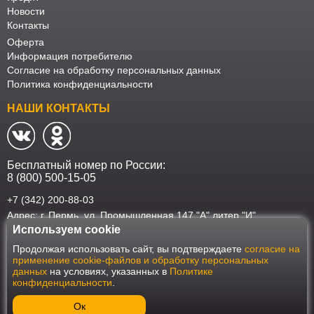
Новости
Контакты
Оферта
Информация потребителю
Согласие на обработку персональных данных
Политика конфиденциальности
НАШИ КОНТАКТЫ
Бесплатный номер по России:
8 (800) 500-15-05
+7 (342) 200-88-03
Адрес: г. Пермь, ул. Промышленная 147 "А" литер "И"
Используем cookie
Наш интернет-магазин работает в соответствии с требованиями
Продолжая использовать сайт, вы подтверждаете
согласие на
Федерального закона от 27 июля 2006 года №152-ФЗ "О персональных
применение cookie-файлов и обработку персональных
данных". Оформить заказ на сайте Мебеласка возможно только при
данных
на условиях, указанных в
Политике
наличии согласия на обработку Ваших персональных данных. Для
конфиденциальности
.
улучшения работы сайта и его взаимодействия с пользователями мы
используем файлы cookie. Продолжая пользоваться сайтом, вы
соглашаетесь с использованием cookie.
Ок