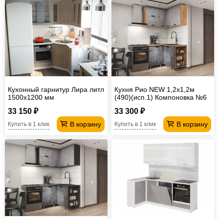
Кухонный гарнитур Лира литл
Кухня Рио NEW 1,2х1,2м
1500х1200 мм
(490)(исп.1) Компоновка №6
Бетон светлый/ Бетон
33 150 ₽
33 300 ₽
темный, Дуб Крафт
В корзину
В корзину
Купить в 1 клик
Купить в 1 клик