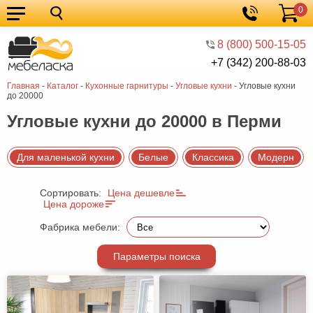
0
Кухонные
Корзина
гарнитуры
Мебель
8 (800) 500-15-05
+7 (342) 200-88-03
для
Мебель
Главная
-
Каталог
-
Кухонные гарнитуры
-
Угловые кухни
-
Угловые кухни
кухни
для
Кровати
до 20000
спальни
Шкафы
Угловые кухни до 20000 в Перми
Диваны
Для маленькой кухни
Белые
Классика
Модерн
Мягкая
мебель
Детская
Сортировать:
Цена дешевле
Цена дороже
мебель
Мебель
Фабрика мебели:
в
Мебель
Параметры поиска
гостиную
для
Столы
прихожей
Комоды