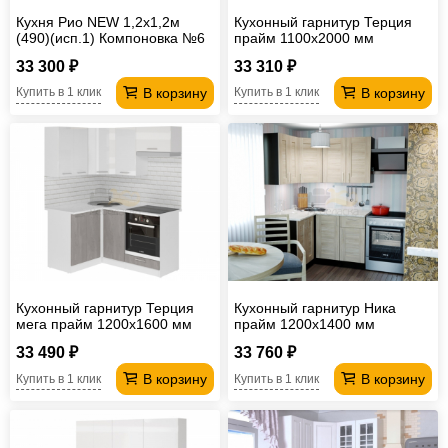
Кухня Рио NEW 1,2х1,2м
Кухонный гарнитур Терция
(490)(исп.1) Компоновка №6
прайм 1100х2000 мм
Бетон светлый/ Бетон
33 300 ₽
33 310 ₽
темный, Графит
В корзину
В корзину
Купить в 1 клик
Купить в 1 клик
Кухонный гарнитур Терция
Кухонный гарнитур Ника
мега прайм 1200х1600 мм
прайм 1200х1400 мм
33 490 ₽
33 760 ₽
В корзину
В корзину
Купить в 1 клик
Купить в 1 клик