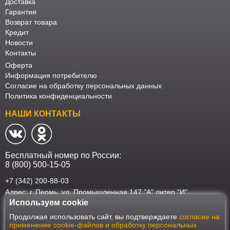
Доставка
Гарантия
Возврат товара
Кредит
Новости
Контакты
Оферта
Информация потребителю
Согласие на обработку персональных данных
Политика конфиденциальности
НАШИ КОНТАКТЫ
Бесплатный номер по России:
8 (800) 500-15-05
+7 (342) 200-88-03
Адрес: г. Пермь, ул. Промышленная 147 "А" литер "И"
Используем cookie
Наш интернет-магазин работает в соответствии с требованиями
Продолжая использовать сайт, вы подтверждаете
согласие на
Федерального закона от 27 июля 2006 года №152-ФЗ "О персональных
применение cookie-файлов и обработку персональных
данных". Оформить заказ на сайте Мебеласка возможно только при