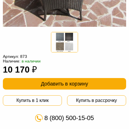
Офисная
мебель
Столы
под
Мебель
компьютер
для
Мебель
ванной
трансформер
Матрасы
Кресла-
Артикул:
873
Наличие:
в наличии
мешки
Мебель
10 170
₽
из
Садовая
Добавить в корзину
ротанга
мебель
Косметологическое
оборудование
Купить в 1 клик
Купить в рассрочку
8 (800) 500-15-05