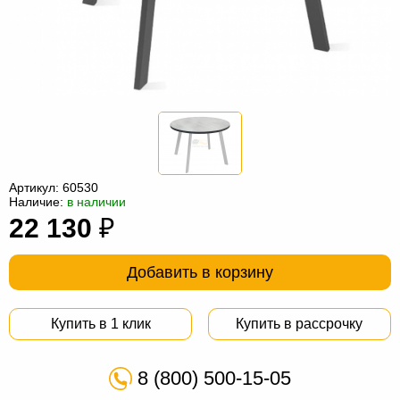
Офисная
мебель
Столы
под
Мебель
компьютер
для
Мебель
ванной
трансформер
Матрасы
Кресла-
Артикул:
60530
мешки
Мебель
Наличие:
в наличии
22 130
₽
из
Садовая
ротанга
мебель
Косметологическое
Добавить в корзину
оборудование
Купить в 1 клик
Купить в рассрочку
8 (800) 500-15-05