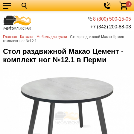
0
Кухонные
Корзина
гарнитуры
Мебель
8 (800) 500-15-05
+7 (342) 200-88-03
для
Мебель
Главная
-
Каталог
-
Мебель для кухни
-
Стол раздвижной Макао Цемент -
кухни
для
Кровати
комплект ног №12.1
спальни
Шкафы
Стол раздвижной Макао Цемент -
комплект ног №12.1 в Перми
Диваны
Мягкая
мебель
Детская
мебель
Мебель
в
Мебель
гостиную
для
Столы
прихожей
Комоды