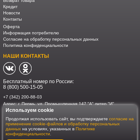
Возврат товара
Кредит
Новости
Контакты
Оферта
Информация потребителю
Согласие на обработку персональных данных
Политика конфиденциальности
НАШИ КОНТАКТЫ
Бесплатный номер по России:
8 (800) 500-15-05
+7 (342) 200-88-03
Адрес: г. Пермь, ул. Промышленная 147 "А" литер "И"
Используем cookie
Наш интернет-магазин работает в соответствии с требованиями
Продолжая использовать сайт, вы подтверждаете
согласие на
Федерального закона от 27 июля 2006 года №152-ФЗ "О персональных
применение cookie-файлов и обработку персональных
данных". Оформить заказ на сайте Мебеласка возможно только при
данных
на условиях, указанных в
Политике
наличии согласия на обработку Ваших персональных данных. Для
конфиденциальности
.
улучшения работы сайта и его взаимодействия с пользователями мы
используем файлы cookie. Продолжая пользоваться сайтом, вы