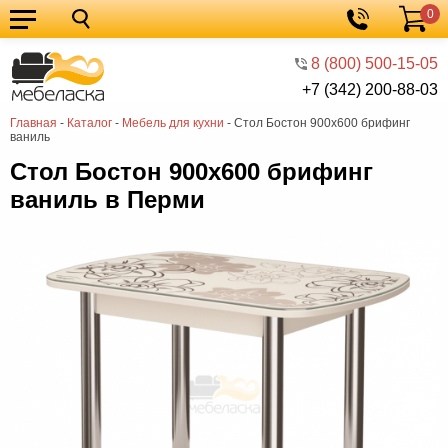
0
Кухонные
Корзина
гарнитуры
Мебель
8 (800) 500-15-05
+7 (342) 200-88-03
для
Мебель
Главная
-
Каталог
-
Мебель для кухни
-
Стол Бостон 900х600 брифинг
кухни
для
Кровати
ваниль
спальни
Шкафы
Стол Бостон 900х600 брифинг
ваниль в Перми
Диваны
Мягкая
мебель
Детская
мебель
Мебель
в
Мебель
гостиную
для
Столы
прихожей
Комоды