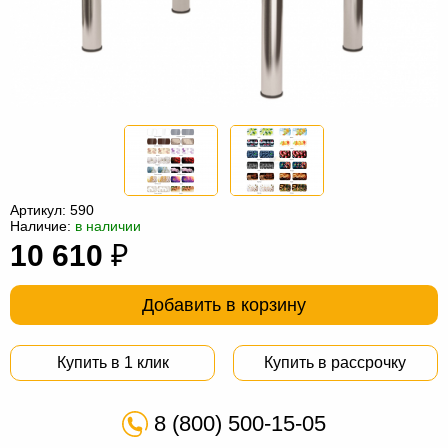
Офисная
мебель
Столы
под
Мебель
компьютер
для
Мебель
ванной
трансформер
Матрасы
Кресла-
Артикул:
590
мешки
Мебель
Наличие:
в наличии
10 610
₽
из
Садовая
ротанга
мебель
Косметологическое
Добавить в корзину
оборудование
Купить в 1 клик
Купить в рассрочку
8 (800) 500-15-05