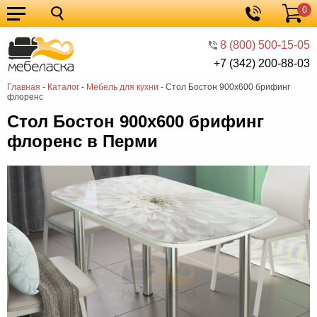
0
Кухонные
Корзина
гарнитуры
Мебель
8 (800) 500-15-05
+7 (342) 200-88-03
для
Мебель
Главная
-
Каталог
-
Мебель для кухни
-
Стол Бостон 900х600 брифинг
кухни
для
Кровати
флоренс
спальни
Шкафы
Стол Бостон 900х600 брифинг
флоренс в Перми
Диваны
Мягкая
мебель
Детская
мебель
Мебель
в
Мебель
гостиную
для
Столы
прихожей
Комоды