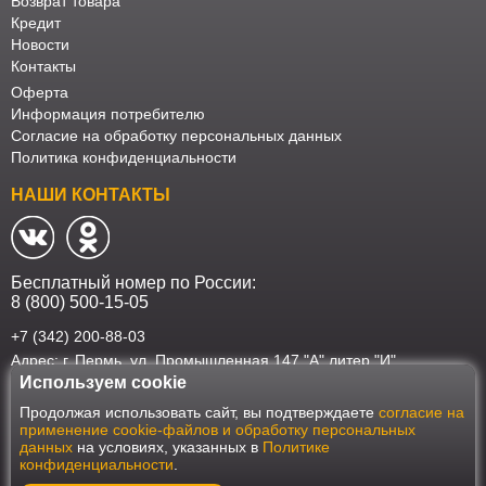
Возврат товара
Кредит
Новости
Контакты
Оферта
Информация потребителю
Согласие на обработку персональных данных
Политика конфиденциальности
НАШИ КОНТАКТЫ
Бесплатный номер по России:
8 (800) 500-15-05
+7 (342) 200-88-03
Адрес: г. Пермь, ул. Промышленная 147 "А" литер "И"
Используем cookie
Наш интернет-магазин работает в соответствии с требованиями
Продолжая использовать сайт, вы подтверждаете
согласие на
Федерального закона от 27 июля 2006 года №152-ФЗ "О персональных
применение cookie-файлов и обработку персональных
данных". Оформить заказ на сайте Мебеласка возможно только при
данных
на условиях, указанных в
Политике
наличии согласия на обработку Ваших персональных данных. Для
конфиденциальности
.
улучшения работы сайта и его взаимодействия с пользователями мы
используем файлы cookie. Продолжая пользоваться сайтом, вы