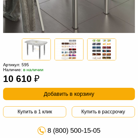
Офисная
мебель
Столы
под
Мебель
компьютер
для
Мебель
ванной
трансформер
Матрасы
Кресла-
Артикул:
595
мешки
Мебель
Наличие:
в наличии
10 610
₽
из
Садовая
ротанга
мебель
Косметологическое
Добавить в корзину
оборудование
Купить в 1 клик
Купить в рассрочку
8 (800) 500-15-05