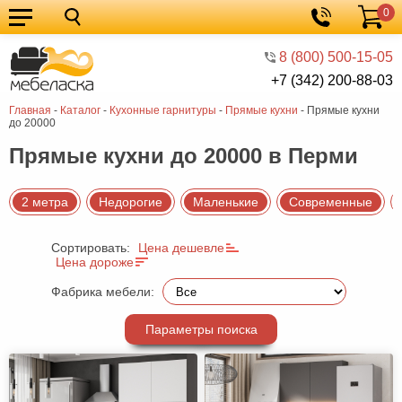
0
Кухонные
Корзина
гарнитуры
Мебель
8 (800) 500-15-05
+7 (342) 200-88-03
для
Мебель
Главная
-
Каталог
-
Кухонные гарнитуры
-
Прямые кухни
-
Прямые кухни
кухни
для
Кровати
до 20000
спальни
Шкафы
Прямые кухни до 20000 в Перми
Диваны
2 метра
Недорогие
Маленькие
Современные
Мягкая
мебель
Детская
Сортировать:
Цена дешевле
Цена дороже
мебель
Мебель
Фабрика мебели:
в
Мебель
Параметры поиска
гостиную
для
Столы
прихожей
Комоды