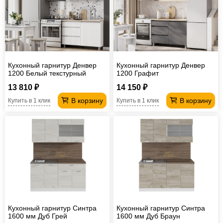
Офисная
мебель
Столы
под
Мебель
компьютер
для
Мебель
Кухонный гарнитур Денвер
Кухонный гарнитур Денвер
ванной
трансформер
Матрасы
1200 Белый текстурный
1200 Графит
13 810 ₽
14 150 ₽
Кресла-
В корзину
В корзину
Купить в 1 клик
Купить в 1 клик
мешки
Мебель
из
Садовая
ротанга
мебель
Косметологическое
оборудование
Кухонный гарнитур Синтра
Кухонный гарнитур Синтра
1600 мм Дуб Грей
1600 мм Дуб Браун