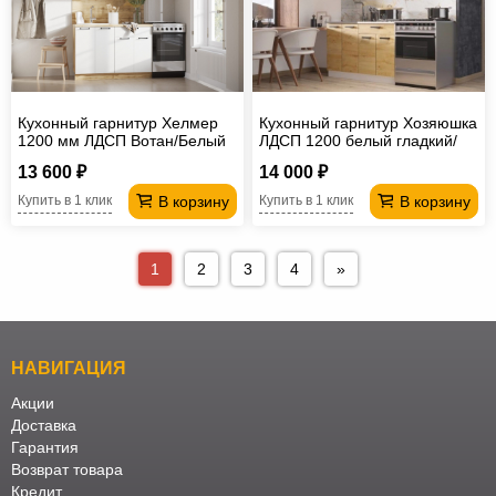
Кухонный гарнитур Хелмер
Кухонный гарнитур Хозяюшка
1200 мм ЛДСП Вотан/Белый
ЛДСП 1200 белый гладкий/
дуб вотан
13 600 ₽
14 000 ₽
В корзину
В корзину
Купить в 1 клик
Купить в 1 клик
1
2
3
4
»
НАВИГАЦИЯ
Акции
Доставка
Гарантия
Возврат товара
Кредит