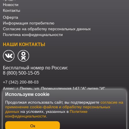
Новости
Контакты
Оферта
Информация потребителю
Согласие на обработку персональных данных
Политика конфиденциальности
НАШИ КОНТАКТЫ
Бесплатный номер по России:
8 (800) 500-15-05
+7 (342) 200-88-03
Адрес: г. Пермь, ул. Промышленная 147 "А" литер "И"
Используем cookie
Наш интернет-магазин работает в соответствии с требованиями
Продолжая использовать сайт, вы подтверждаете
согласие на
Федерального закона от 27 июля 2006 года №152-ФЗ "О персональных
применение cookie-файлов и обработку персональных
данных". Оформить заказ на сайте Мебеласка возможно только при
данных
на условиях, указанных в
Политике
наличии согласия на обработку Ваших персональных данных. Для
конфиденциальности
.
улучшения работы сайта и его взаимодействия с пользователями мы
используем файлы cookie. Продолжая пользоваться сайтом, вы
соглашаетесь с использованием cookie.
Ок