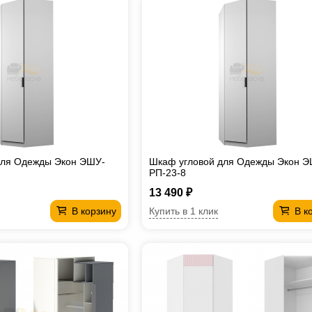
для Одежды Экон ЭШУ-
Шкаф угловой для Одежды Экон Э
РП-23-8
13 490 ₽
Купить в 1 клик
В корзину
В к