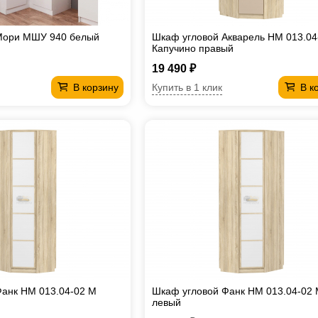
Мори МШУ 940 белый
Шкаф угловой Акварель НМ 013.04
Капучино правый
19 490 ₽
Купить в 1 клик
В корзину
В к
анк НМ 013.04-02 М
Шкаф угловой Фанк НМ 013.04-02
левый