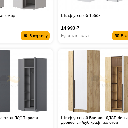
Кашемир
Шкаф угловой Тэбби
14 990 ₽
Купить в 1 клик
В корзину
В к
Бастион ЛДСП графит
Шкаф угловой Бастион ЛДСП белы
древесный/дуб крафт золотой