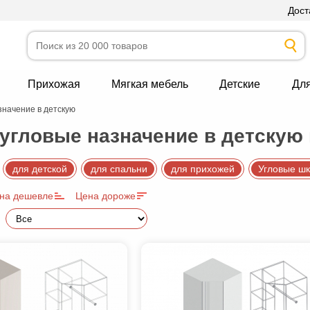
Дост
Прихожая
Мягкая мебель
Детские
Дл
начение в детскую
гловые назначение в детскую
для детской
для спальни
для прихожей
Угловые ш
на дешевле
Цена дороже