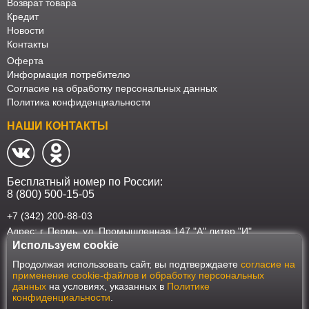
Возврат товара
Кредит
Новости
Контакты
Оферта
Информация потребителю
Согласие на обработку персональных данных
Политика конфиденциальности
НАШИ КОНТАКТЫ
Бесплатный номер по России:
8 (800) 500-15-05
+7 (342) 200-88-03
Адрес: г. Пермь, ул. Промышленная 147 "А" литер "И"
Используем cookie
Наш интернет-магазин работает в соответствии с требованиями
Продолжая использовать сайт, вы подтверждаете
согласие на
Федерального закона от 27 июля 2006 года №152-ФЗ "О персональных
применение cookie-файлов и обработку персональных
данных". Оформить заказ на сайте Мебеласка возможно только при
данных
на условиях, указанных в
Политике
наличии согласия на обработку Ваших персональных данных. Для
конфиденциальности
.
улучшения работы сайта и его взаимодействия с пользователями мы
используем файлы cookie. Продолжая пользоваться сайтом, вы