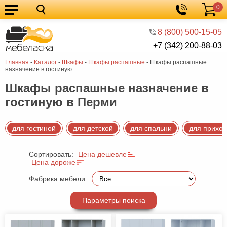
0
Кухонные
Корзина
гарнитуры
Мебель
8 (800) 500-15-05
+7 (342) 200-88-03
для
Мебель
Главная
-
Каталог
-
Шкафы
-
Шкафы распашные
-
Шкафы распашные
кухни
для
Кровати
назначение в гостиную
спальни
Шкафы
Шкафы распашные назначение в
гостиную в Перми
Диваны
Мягкая
для гостиной
для детской
для спальни
для прихо
мебель
Детская
Сортировать:
Цена дешевле
мебель
Мебель
Цена дороже
в
Мебель
Фабрика мебели:
гостиную
для
Столы
Параметры поиска
прихожей
Комоды