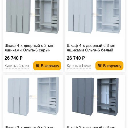
Офисная
мебель
Столы
под
Мебель
компьютер
для
Мебель
ванной
трансформер
Матрасы
Шкаф 4-х дверный с 3-мя
Шкаф 4-х дверный с 3-мя
ящиками Ольга-6 серый
ящиками Ольга-6 белый
Кресла-
26 740 ₽
26 740 ₽
мешки
Мебель
В корзину
В корзину
Купить в 1 клик
Купить в 1 клик
из
Садовая
ротанга
мебель
Косметологическое
оборудование
Шкаф 3-х дверный с 3-мя
Шкаф 3-х дверный с 3-мя