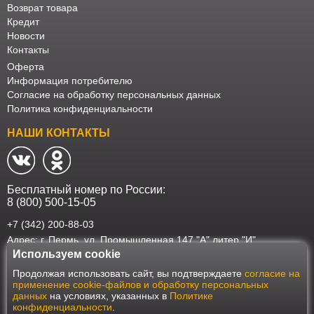
Возврат товара
Кредит
Новости
Контакты
Оферта
Информация потребителю
Согласие на обработку персональных данных
Политика конфиденциальности
НАШИ КОНТАКТЫ
Бесплатный номер по России:
8 (800) 500-15-05
+7 (342) 200-88-03
Адрес: г. Пермь, ул. Промышленная 147 "А" литер "И"
Используем cookie
Наш интернет-магазин работает в соответствии с требованиями
Продолжая использовать сайт, вы подтверждаете
согласие на
Федерального закона от 27 июля 2006 года №152-ФЗ "О персональных
применение cookie-файлов и обработку персональных
данных". Оформить заказ на сайте Мебеласка возможно только при
данных
на условиях, указанных в
Политике
наличии согласия на обработку Ваших персональных данных. Для
конфиденциальности
.
улучшения работы сайта и его взаимодействия с пользователями мы