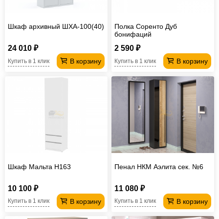
Шкаф архивный ШХА-100(40)
Полка Соренто Дуб
бонифаций
24 010 ₽
2 590 ₽
В корзину
В корзину
Купить в 1 клик
Купить в 1 клик
Шкаф Мальта H163
Пенал НКМ Аэлита сек. №6
10 100 ₽
11 080 ₽
В корзину
В корзину
Купить в 1 клик
Купить в 1 клик