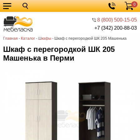
0
Кухонные
Корзина
гарнитуры
Мебель
8 (800) 500-15-05
+7 (342) 200-88-03
для
Мебель
Главная
-
Каталог
-
Шкафы
-
Шкаф с перегородкой ШК 205 Машенька
кухни
для
Кровати
Шкаф с перегородкой ШК 205
спальни
Шкафы
Машенька в Перми
Диваны
Мягкая
мебель
Детская
мебель
Мебель
в
Мебель
гостиную
для
Столы
прихожей
Комоды