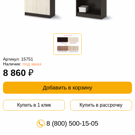
Офисная
мебель
Столы
под
Мебель
компьютер
для
Мебель
ванной
трансформер
Матрасы
Кресла-
Артикул:
15751
Наличие:
под заказ
мешки
Мебель
8 860
₽
из
Садовая
Добавить в корзину
ротанга
мебель
Косметологическое
оборудование
Купить в 1 клик
Купить в рассрочку
8 (800) 500-15-05