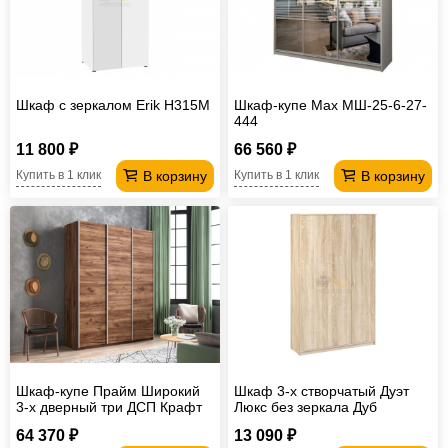
Шкаф с зеркалом Erik H315М
Шкаф-купе Max МШ-25-6-27-
444
11 800 ₽
66 560 ₽
В корзину
В корзину
Купить в 1 клик
Купить в 1 клик
Шкаф-купе Прайм Широкий
Шкаф 3-х створчатый Дуэт
3-х дверный три ДСП Крафт
Люкс без зеркала Дуб
табачный
Сонома
64 370 ₽
13 090 ₽