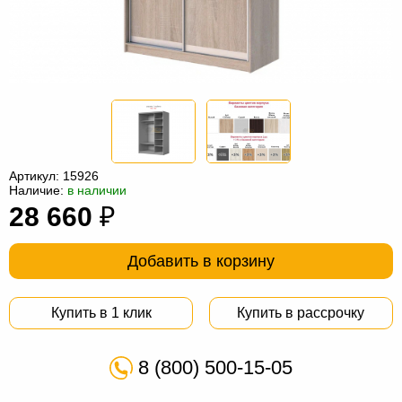
Офисная
мебель
Столы
под
Мебель
компьютер
для
Мебель
ванной
трансформер
Матрасы
Кресла-
Артикул:
15926
Наличие:
в наличии
мешки
Мебель
28 660
₽
из
Садовая
Добавить в корзину
ротанга
мебель
Косметологическое
оборудование
Купить в 1 клик
Купить в рассрочку
8 (800) 500-15-05