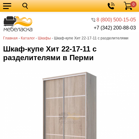
0
Кухонные
Корзина
гарнитуры
Мебель
8 (800) 500-15-05
+7 (342) 200-88-03
для
Мебель
Главная
-
Каталог
-
Шкафы
-
Шкаф-купе Хит 22-17-11 с разделителями
кухни
для
Кровати
Шкаф-купе Хит 22-17-11 с
спальни
Шкафы
разделителями в Перми
Диваны
Мягкая
мебель
Детская
мебель
Мебель
в
Мебель
гостиную
для
Столы
прихожей
Комоды