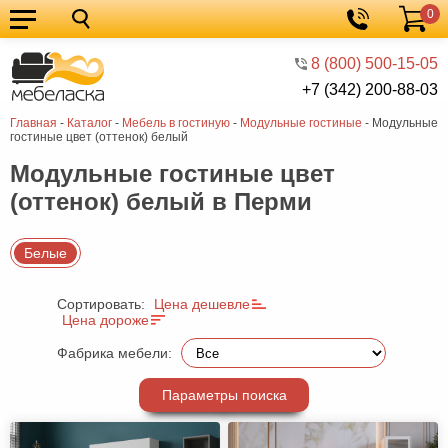
0
Кухонные
Корзина
гарнитуры
Мебель
8 (800) 500-15-05
+7 (342) 200-88-03
для
Мебель
Главная
-
Каталог
-
Мебель в гостиную
-
Модульные гостиные
-
Модульные
кухни
для
Кровати
гостиные цвет (оттенок) белый
спальни
Шкафы
Модульные гостиные цвет
(оттенок) белый в Перми
Диваны
Мягкая
Белые
мебель
Детская
Сортировать:
Цена дешевле
мебель
Мебель
Цена дороже
в
Мебель
Фабрика мебели:
гостиную
для
Столы
Параметры поиска
прихожей
Комоды