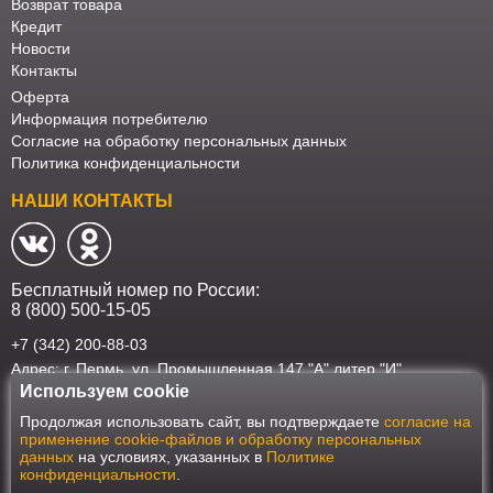
Возврат товара
Кредит
Новости
Контакты
Оферта
Информация потребителю
Согласие на обработку персональных данных
Политика конфиденциальности
НАШИ КОНТАКТЫ
Бесплатный номер по России:
8 (800) 500-15-05
+7 (342) 200-88-03
Адрес: г. Пермь, ул. Промышленная 147 "А" литер "И"
Используем cookie
Наш интернет-магазин работает в соответствии с требованиями
Продолжая использовать сайт, вы подтверждаете
согласие на
Федерального закона от 27 июля 2006 года №152-ФЗ "О персональных
применение cookie-файлов и обработку персональных
данных". Оформить заказ на сайте Мебеласка возможно только при
данных
на условиях, указанных в
Политике
наличии согласия на обработку Ваших персональных данных. Для
конфиденциальности
.
улучшения работы сайта и его взаимодействия с пользователями мы
используем файлы cookie. Продолжая пользоваться сайтом, вы