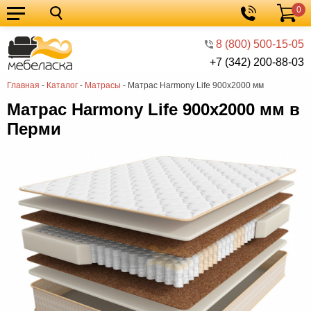
0
Кухонные
Корзина
гарнитуры
Мебель
8 (800) 500-15-05
+7 (342) 200-88-03
для
Мебель
Главная
-
Каталог
-
Матрасы
-
Матрас Harmony Life 900х2000 мм
кухни
для
Кровати
Матрас Harmony Life 900х2000 мм в
спальни
Шкафы
Перми
Диваны
Мягкая
мебель
Детская
мебель
Мебель
в
Мебель
гостиную
для
Столы
прихожей
Комоды