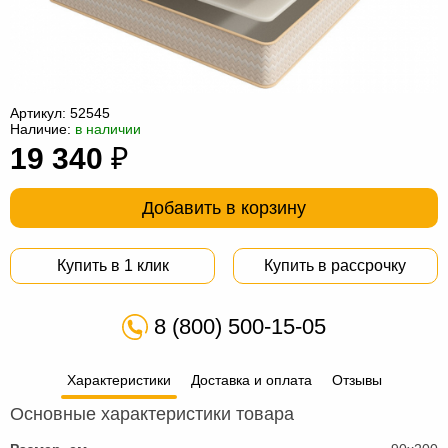
Офисная
мебель
Столы
под
Мебель
компьютер
для
Мебель
Артикул:
52545
Наличие:
в наличии
ванной
трансформер
Матрасы
19 340
₽
Кресла-
Добавить в корзину
мешки
Мебель
из
Садовая
Купить в 1 клик
Купить в рассрочку
ротанга
мебель
Косметологическое
8 (800) 500-15-05
оборудование
Характеристики
Доставка и оплата
Отзывы
Основные характеристики товара