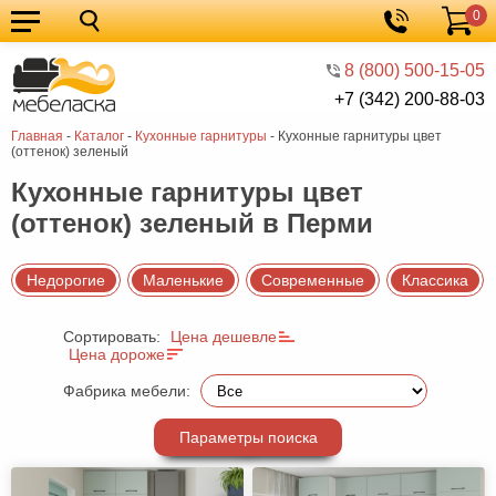
0
Кухонные
Корзина
гарнитуры
Мебель
8 (800) 500-15-05
+7 (342) 200-88-03
для
Мебель
Главная
-
Каталог
-
Кухонные гарнитуры
-
Кухонные гарнитуры цвет
кухни
для
Кровати
(оттенок) зеленый
спальни
Шкафы
Кухонные гарнитуры цвет
(оттенок) зеленый в Перми
Диваны
Мягкая
Недорогие
Маленькие
Современные
Классика
мебель
Детская
Сортировать:
Цена дешевле
мебель
Мебель
Цена дороже
в
Мебель
Фабрика мебели:
гостиную
для
Столы
Параметры поиска
прихожей
Комоды