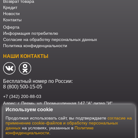
Возврат товара
Кредит
Новости
Контакты
Оферта
Информация потребителю
Согласие на обработку персональных данных
Политика конфиденциальности
НАШИ КОНТАКТЫ
Бесплатный номер по России:
8 (800) 500-15-05
+7 (342) 200-88-03
Адрес: г. Пермь, ул. Промышленная 147 "А" литер "И"
Используем cookie
Наш интернет-магазин работает в соответствии с требованиями
Продолжая использовать сайт, вы подтверждаете
согласие на
Федерального закона от 27 июля 2006 года №152-ФЗ "О персональных
применение cookie-файлов и обработку персональных
данных". Оформить заказ на сайте Мебеласка возможно только при
данных
на условиях, указанных в
Политике
наличии согласия на обработку Ваших персональных данных. Для
конфиденциальности
.
улучшения работы сайта и его взаимодействия с пользователями мы
используем файлы cookie. Продолжая пользоваться сайтом, вы