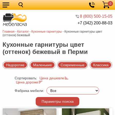
0
Кухонные
Корзина
гарнитуры
Мебель
8 (800) 500-15-05
+7 (342) 200-88-03
для
Мебель
Главная
-
Каталог
-
Кухонные гарнитуры
-
Кухонные гарнитуры цвет
кухни
для
Кровати
(оттенок) бежевый
спальни
Шкафы
Кухонные гарнитуры цвет
(оттенок) бежевый в Перми
Диваны
Мягкая
Недорогие
Маленькие
Современные
Классика
мебель
Детская
Сортировать:
Цена дешевле
мебель
Мебель
Цена дороже
в
Мебель
Фабрика мебели:
гостиную
для
Столы
Параметры поиска
прихожей
Комоды