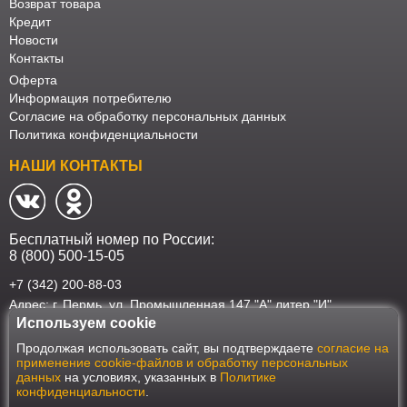
Возврат товара
Кредит
Новости
Контакты
Оферта
Информация потребителю
Согласие на обработку персональных данных
Политика конфиденциальности
НАШИ КОНТАКТЫ
Бесплатный номер по России:
8 (800) 500-15-05
+7 (342) 200-88-03
Адрес: г. Пермь, ул. Промышленная 147 "А" литер "И"
Используем cookie
Наш интернет-магазин работает в соответствии с требованиями
Продолжая использовать сайт, вы подтверждаете
согласие на
Федерального закона от 27 июля 2006 года №152-ФЗ "О персональных
применение cookie-файлов и обработку персональных
данных". Оформить заказ на сайте Мебеласка возможно только при
данных
на условиях, указанных в
Политике
наличии согласия на обработку Ваших персональных данных. Для
конфиденциальности
.
улучшения работы сайта и его взаимодействия с пользователями мы
используем файлы cookie. Продолжая пользоваться сайтом, вы