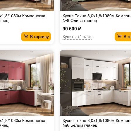
0х1,8/1080м Компоновка
Кухня Техно 3,0х1,8/1080м Компон
янец
№8 Олива глянец
90 600 ₽
Купить в 1 клик
В корзину
В к
0х1,8/1080м Компоновка
Кухня Техно 3,0х1,8/1080м Компон
янец
№6 Белый глянец