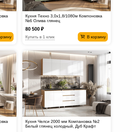
овка
Кухня Техно 3,0х1,8/1080м Компоновка
№6 Олива глянец
80 500 ₽
Купить в 1 клик
орзину
В корзину
овка
Кухня Челси 2000 мм Компановка №2
Белый глянец холодный, Дуб Крафт
(Кастилло)