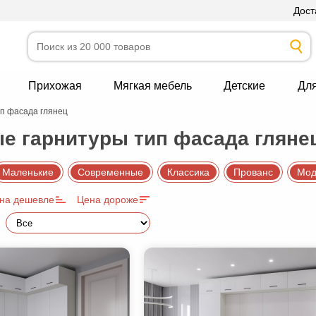
Дост
Прихожая
Мягкая мебель
Детские
Дл
п фасада глянец
е гарнитуры тип фасада гляне
Маленькие
Современные
Классика
Прованс
Мод
на дешевле
Цена дороже