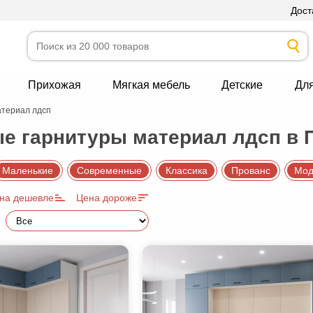
Дост
Прихожая
Мягкая мебель
Детские
Дл
атериал лдсп
е гарнитуры материал лдсп в 
Маленькие
Современные
Классика
Прованс
Мод
на дешевле
Цена дороже