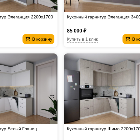
тур Элеганция 2200х1700
Кухонный гарнитур Элеганция 340
85 000 ₽
Купить в 1 клик
В корзину
В к
тур Белый Глянец
Кухонный гарнитур Шимо 2200х17
Ф