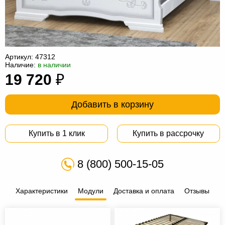
Офисная
мебель
Столы
под
Мебель
компьютер
для
Мебель
Артикул:
47312
Наличие:
в наличии
ванной
трансформер
Матрасы
19 720
₽
Кресла-
Добавить в корзину
мешки
Мебель
из
Садовая
Купить в 1 клик
Купить в рассрочку
ротанга
мебель
Косметологическое
8 (800) 500-15-05
оборудование
Характеристики
Модули
Доставка и оплата
Отзывы