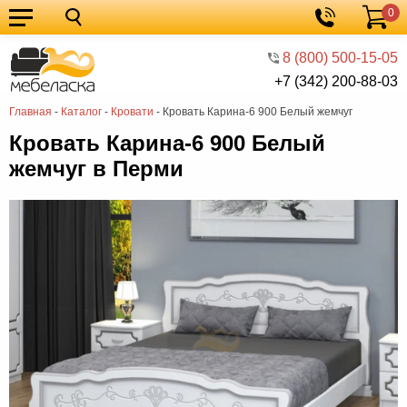
0
Кухонные
Корзина
гарнитуры
Мебель
8 (800) 500-15-05
+7 (342) 200-88-03
для
Мебель
Главная
-
Каталог
-
Кровати
-
Кровать Карина-6 900 Белый жемчуг
кухни
для
Кровати
Кровать Карина-6 900 Белый
спальни
Шкафы
жемчуг в Перми
Диваны
Мягкая
мебель
Детская
мебель
Мебель
в
Мебель
гостиную
для
Столы
прихожей
Комоды