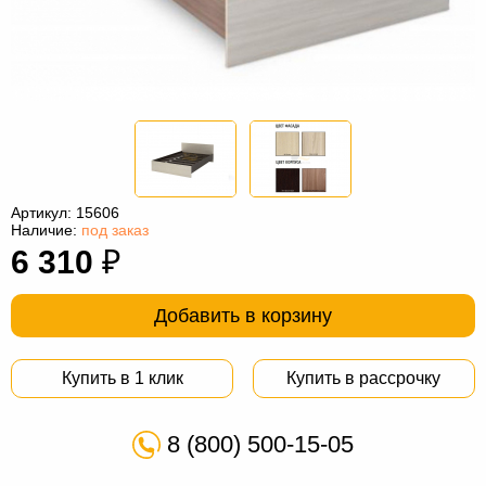
Офисная
мебель
Столы
под
Мебель
компьютер
для
Мебель
ванной
трансформер
Матрасы
Кресла-
Артикул:
15606
Наличие:
под заказ
мешки
Мебель
6 310
₽
из
Садовая
Добавить в корзину
ротанга
мебель
Косметологическое
оборудование
Купить в 1 клик
Купить в рассрочку
8 (800) 500-15-05