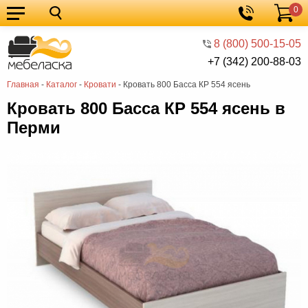
0
Кухонные
Корзина
гарнитуры
Мебель
8 (800) 500-15-05
+7 (342) 200-88-03
для
Мебель
Главная
-
Каталог
-
Кровати
-
Кровать 800 Басса КР 554 ясень
кухни
для
Кровати
Кровать 800 Басса КР 554 ясень в
спальни
Шкафы
Перми
Диваны
Мягкая
мебель
Детская
мебель
Мебель
в
Мебель
гостиную
для
Столы
прихожей
Комоды