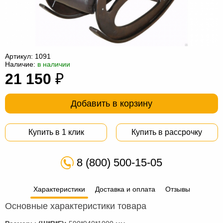
Офисная
мебель
Столы
под
Мебель
компьютер
для
Мебель
Артикул:
1091
Наличие:
в наличии
ванной
трансформер
Матрасы
21 150
₽
Кресла-
Добавить в корзину
мешки
Мебель
из
Садовая
Купить в 1 клик
Купить в рассрочку
ротанга
мебель
Косметологическое
8 (800) 500-15-05
оборудование
Характеристики
Доставка и оплата
Отзывы
Основные характеристики товара