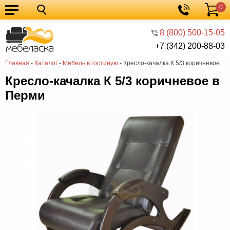
0
Кухонные
Корзина
гарнитуры
Мебель
8 (800) 500-15-05
+7 (342) 200-88-03
для
Мебель
Главная
-
Каталог
-
Мебель в гостиную
-
Кресло-качалка К 5/3 коричневое
кухни
для
Кровати
Кресло-качалка К 5/3 коричневое в
спальни
Шкафы
Перми
Диваны
Мягкая
мебель
Детская
мебель
Мебель
в
Мебель
гостиную
для
Столы
прихожей
Комоды