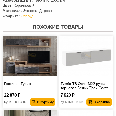
Размеры (Ш*В*Г):
590*940*1000 мм
Цвет:
Коричневый
Материал:
Экокожа, Дерево
Фабрика:
Элевуд
ПОХОЖИЕ ТОВАРЫ
Гостиная Турин
Тумба ТВ Осло М22 ручка
торцевая Белый/Грей Софт
22 870 ₽
7 920 ₽
В корзину
В корзину
Купить в 1 клик
Купить в 1 клик