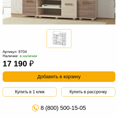
Офисная
мебель
Столы
под
Мебель
компьютер
для
Мебель
ванной
трансформер
Матрасы
Кресла-
Артикул:
8704
Наличие:
в наличии
мешки
Мебель
17 190
₽
из
Садовая
Добавить в корзину
ротанга
мебель
Косметологическое
оборудование
Купить в 1 клик
Купить в рассрочку
8 (800) 500-15-05